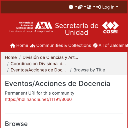
Log In
Secretaría de
Unidad
Home
Communities & Collections
All of Zaloamat
Home
División de Ciencias y Artes para el Diseño
Coordinación Divisional de Docencia
Eventos/Acciones de Docencia
Browse by Title
Eventos/Acciones de Docencia
Permanent URI for this community
https://hdl.handle.net/11191/8060
Browse