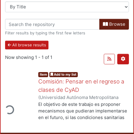
Browse
Filter results by typing the first few letters
All browse results
Now showing
1 - 1 of 1
Item
Add to my list
Comisión: Pensar en el regreso a
clases de CyAD
(
Universidad Autónoma Metropolitana
ding...
(México). Unidad Azcapotzalco. División
El objetivo de este trabajo es proponer
de Ciencias y Artes para el Diseño.
,
2021-
mecanismos que pudieran implementarse
03
)
Gutiérrez Trapero, Olga
en el futuro, si las condiciones sanitarias
lo permiten para un regreso escalonado.