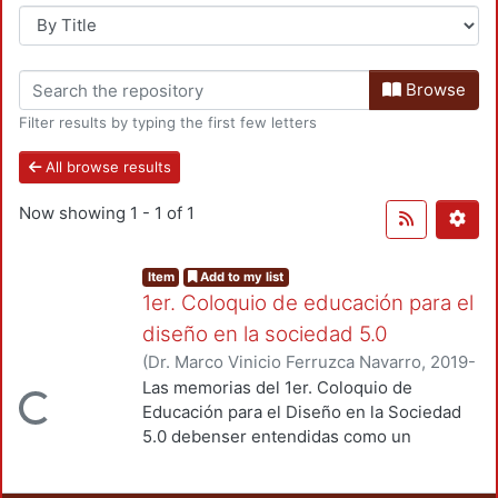
Browse
Filter results by typing the first few letters
All browse results
Now showing
1 - 1 of 1
Item
Add to my list
1er. Coloquio de educación para el
diseño en la sociedad 5.0
(
Dr. Marco Vinicio Ferruzca Navarro
,
2019-
05-01
)
Ferruzca-Navarro, Marco Vinicio
;
Las memorias del 1er. Coloquio de
Loading...
Martínez de Velasco, Emilio
;
Sarale, Luis
Educación para el Diseño en la Sociedad
Alberto
;
Rivera, Antonio
;
Fragoso-
5.0 debenser entendidas como un
Susunaga, Olivia
;
García, Areli
;
Ando
esfuerzo colectivo de la comunidad de
Ashijara, Luis Yoshiaki
;
Fernández, Ruth
;
académicos de la División de Ciencias y