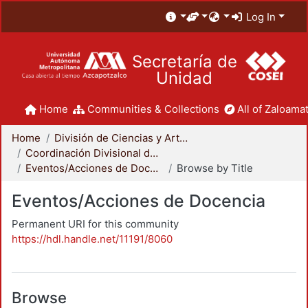
Log In
Secretaría de
Unidad
Home
Communities & Collections
All of Zaloamat
Home
División de Ciencias y Artes para el Diseño
Coordinación Divisional de Docencia
Eventos/Acciones de Docencia
Browse by Title
Eventos/Acciones de Docencia
Permanent URI for this community
https://hdl.handle.net/11191/8060
Browse