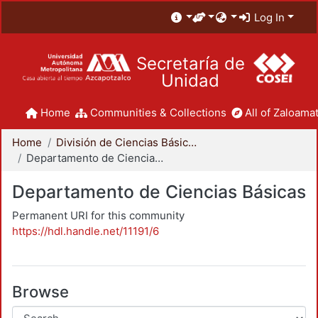
Log In
Secretaría de
Unidad
Home
Communities & Collections
All of Zaloamat
Home
División de Ciencias Básicas e Ingeniería
Departamento de Ciencias Básicas
Departamento de Ciencias Básicas
Permanent URI for this community
https://hdl.handle.net/11191/6
Browse