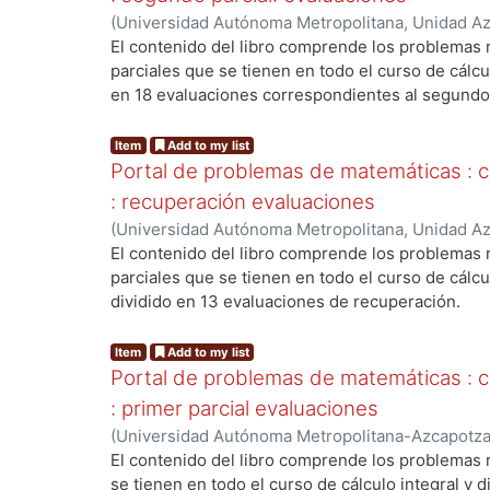
(
Universidad Autónoma Metropolitana, Unidad Azc
Básicas e Ingeniería, Departamento de Ciencias 
El contenido del libro comprende los problemas 
Ernesto Javier
;
Canals Navarrete, Ignacio
;
Ulín J
parciales que se tienen en todo el curso de cálcul
Vidal, Manuel
en 18 evaluaciones correspondientes al segundo 
...
Item
Add to my list
Portal de problemas de matemáticas : cál
: recuperación evaluaciones
(
Universidad Autónoma Metropolitana, Unidad Azc
Básicas e Ingeniería, Departamento de Ciencias 
El contenido del libro comprende los problemas 
Ernesto Javier
;
Canals Navarrete, Ignacio
;
Ulín J
parciales que se tienen en todo el curso de cálcul
Vidal, Manuel
dividido en 13 evaluaciones de recuperación.
...
Item
Add to my list
Portal de problemas de matemáticas : cál
: primer parcial evaluaciones
(
Universidad Autónoma Metropolitana-Azcapotzalc
Ingeniería, Departamento de Ciencias Básicas
,
2
El contenido del libro comprende los problemas r
Javier
;
Canals Navarrete, Ignacio
;
Ulín Jiménez, 
se tienen en todo el curso de cálculo integral y di