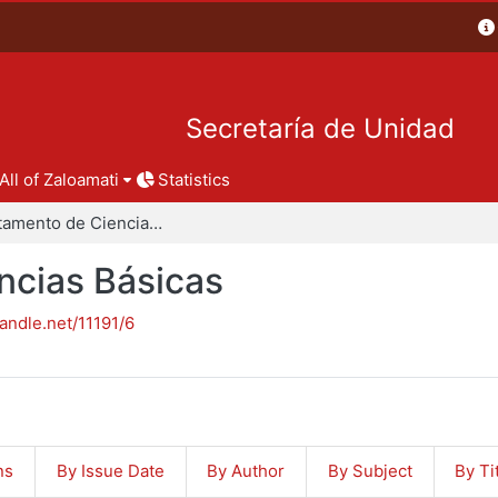
Secretaría de Unidad
All of Zaloamati
Statistics
Departamento de Ciencias Básicas
ncias Básicas
handle.net/11191/6
ns
By Issue Date
By Author
By Subject
By Ti