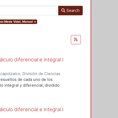
Search
thor.Meda Vidal, Manuel
×
culo diferencial e integral I
apotzalco, División de Ciencias
Básicas
,
2005
)
Espinosa Herrera,
resueltos de cada uno de los
idal, Manuel
;
Ulín Jiménez, Carlos
o integral y diferencial, dividido
culo diferencial e integral I