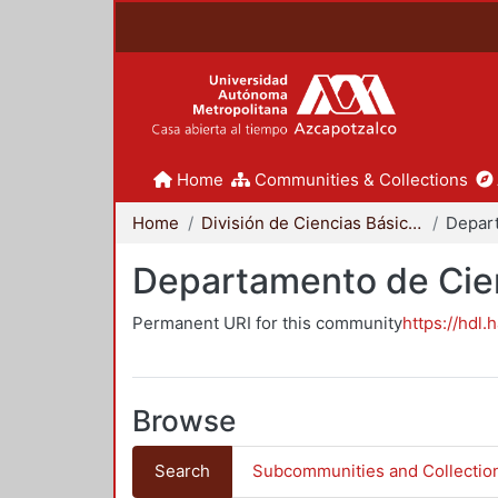
Home
Communities & Collections
Home
División de Ciencias Básicas e Ingeniería
Departamento de Cie
Permanent URI for this community
https://hdl.
Browse
Search
Subcommunities and Collectio