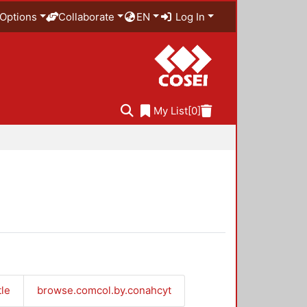
Options
Collaborate
EN
Log In
My List
[0]
tle
browse.comcol.by.conahcyt