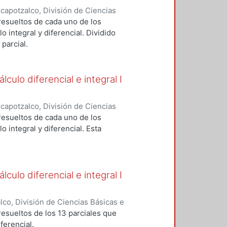
apotzalco, División de Ciencias
Básicas
,
2005
)
Espinosa Herrera,
resueltos de cada uno de los
iménez, Carlos Antonio
;
Meda
o integral y diferencial. Dividido
parcial.
culo diferencial e integral I
apotzalco, División de Ciencias
Básicas
,
2006
)
Espinosa Herrera,
resueltos de cada uno de los
iménez, Carlos Antonio
;
Meda
o integral y diferencial. Esta
culo diferencial e integral I
o, División de Ciencias Básicas e
005
)
Espinosa Herrera, Ernesto
esueltos de los 13 parciales que
Carlos Antonio
;
Meda Vidal, Manuel
ferencial.