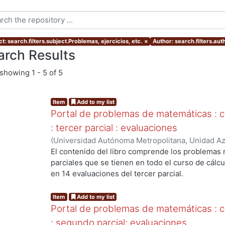
t: search.filters.subject.Problemas, ejercicios, etc.
×
Author: search.filters.au
arch Results
showing
1 - 5 of 5
Item
Add to my list
Portal de problemas de matemáticas : cál
: tercer parcial : evaluaciones
(
Universidad Autónoma Metropolitana, Unidad Azc
Básicas e Ingeniería, Departamento de Ciencias 
El contenido del libro comprende los problemas 
Ernesto Javier
;
Canals Navarrete, Ignacio
;
Meda V
parciales que se tienen en todo el curso de cálcul
Antonio
en 14 evaluaciones del tercer parcial.
...
Item
Add to my list
Portal de problemas de matemáticas : cál
: segundo parcial: evaluaciones