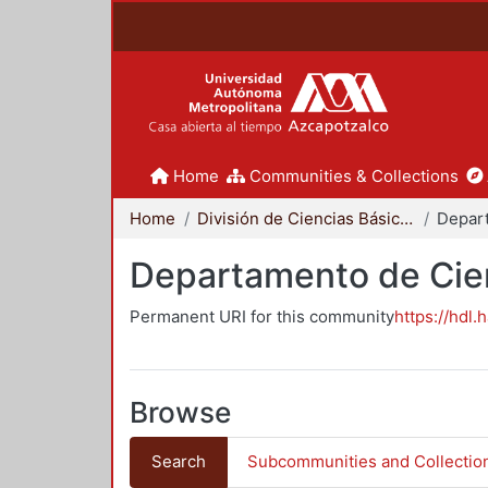
Home
Communities & Collections
Home
División de Ciencias Básicas e Ingeniería
Departamento de Cie
Permanent URI for this community
https://hdl.
Browse
Search
Subcommunities and Collectio