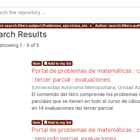
t: search.filters.subject.Problemas, ejercicios, etc.
×
Author: search.filters.aut
arch Results
showing
1 - 5 of 5
Item
Add to my list
Portal de problemas de matemáticas : cál
: tercer parcial : evaluaciones
(
Universidad Autónoma Metropolitana, Unidad Azc
Básicas e Ingeniería, Departamento de Ciencias 
El contenido del libro comprende los problemas 
Ernesto Javier
;
Canals Navarrete, Ignacio
;
Meda V
parciales que se tienen en todo el curso de cálcul
ng...
Antonio
en 14 evaluaciones del tercer parcial.
Item
Add to my list
Portal de problemas de matemáticas : cál
: segundo parcial: evaluaciones