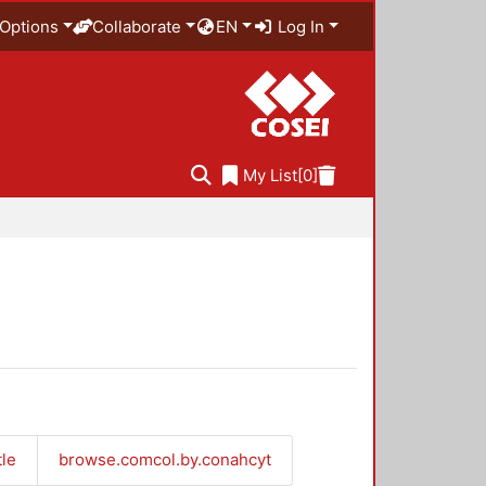
Options
Collaborate
EN
Log In
My List
[0]
tle
browse.comcol.by.conahcyt