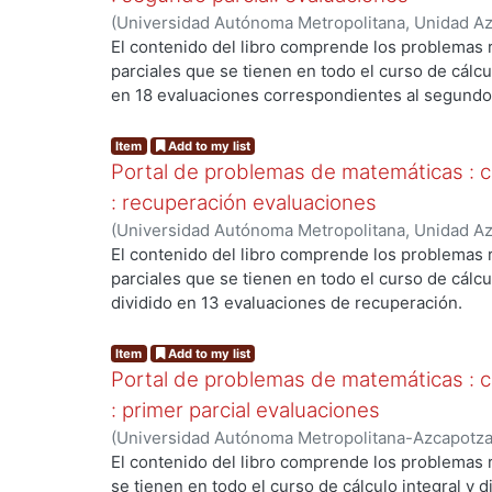
(
Universidad Autónoma Metropolitana, Unidad Azc
Básicas e Ingeniería, Departamento de Ciencias 
El contenido del libro comprende los problemas 
Ernesto Javier
;
Canals Navarrete, Ignacio
;
Ulín J
parciales que se tienen en todo el curso de cálcul
ng...
Vidal, Manuel
en 18 evaluaciones correspondientes al segundo 
Item
Add to my list
Portal de problemas de matemáticas : cál
: recuperación evaluaciones
(
Universidad Autónoma Metropolitana, Unidad Azc
Básicas e Ingeniería, Departamento de Ciencias 
El contenido del libro comprende los problemas 
Ernesto Javier
;
Canals Navarrete, Ignacio
;
Ulín J
parciales que se tienen en todo el curso de cálcul
ng...
Vidal, Manuel
dividido en 13 evaluaciones de recuperación.
Item
Add to my list
Portal de problemas de matemáticas : cál
: primer parcial evaluaciones
(
Universidad Autónoma Metropolitana-Azcapotzalc
Ingeniería, Departamento de Ciencias Básicas
,
2
El contenido del libro comprende los problemas r
Javier
;
Canals Navarrete, Ignacio
;
Ulín Jiménez, 
se tienen en todo el curso de cálculo integral y di