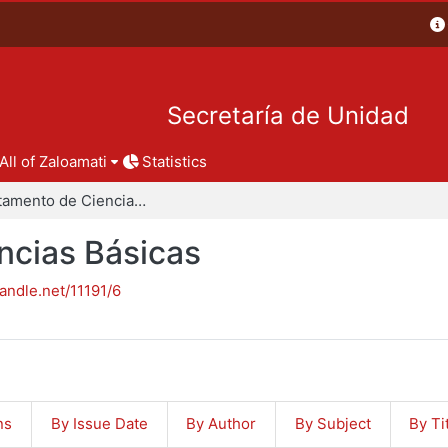
Secretaría de Unidad
All of Zaloamati
Statistics
Departamento de Ciencias Básicas
ncias Básicas
handle.net/11191/6
ns
By Issue Date
By Author
By Subject
By Ti