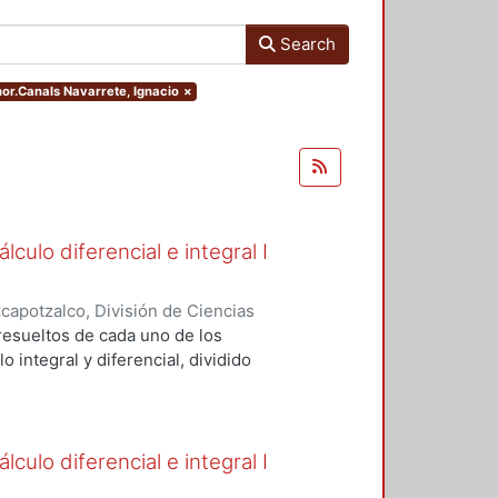
Search
hor.Canals Navarrete, Ignacio
×
culo diferencial e integral I
apotzalco, División de Ciencias
Básicas
,
2005
)
Espinosa Herrera,
resueltos de cada uno de los
idal, Manuel
;
Ulín Jiménez, Carlos
o integral y diferencial, dividido
culo diferencial e integral I