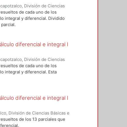
apotzalco, División de Ciencias
Básicas
,
2005
)
Espinosa Herrera,
resueltos de cada uno de los
iménez, Carlos Antonio
;
Meda
o integral y diferencial. Dividido
parcial.
culo diferencial e integral I
apotzalco, División de Ciencias
Básicas
,
2006
)
Espinosa Herrera,
resueltos de cada uno de los
iménez, Carlos Antonio
;
Meda
o integral y diferencial. Esta
culo diferencial e integral I
o, División de Ciencias Básicas e
005
)
Espinosa Herrera, Ernesto
esueltos de los 13 parciales que
Carlos Antonio
;
Meda Vidal, Manuel
ferencial.