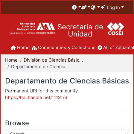
Log In
Secretaría de
Unidad
Home
Communities & Collections
All of Zaloamat
Home
División de Ciencias Básicas e Ingeniería
Departamento de Ciencias Básicas
Departamento de Ciencias Básicas
Permanent URI for this community
https://hdl.handle.net/11191/6
Browse