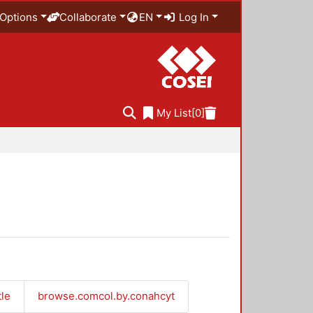
Options
Collaborate
EN
Log In
My List
[0]
tle
browse.comcol.by.conahcyt