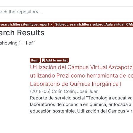
search.filters.itemtype.report
×
Subject: search.filters.subject.Aula virtual; CA
arch Results
showing
1 - 1 of 1
Item
Add to my list
Utilización del Campus Virtual Azcapot
utilizando Prezi como herramienta de c
Laboratorio de Química Inorgánica I
(
2018-05
)
Colín Colín, José Juan
Reporte de servicio social "Tecnología educativa
laboratorios de docencia en química, enfocada a 
educación sostenible. Utilización del Campus Vi
UAM-Azcapotzalco, utilizando Prezi como herra
Laboratorio de Química Inorgánica I.