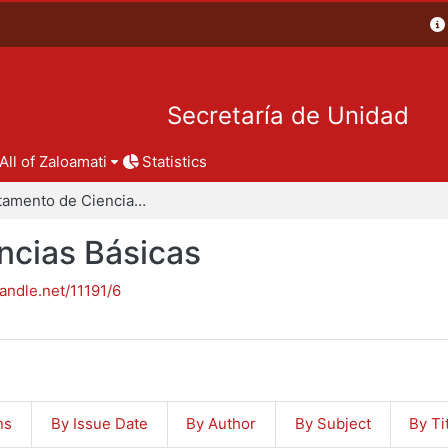
Secretaría de Unidad
All of Zaloamati
Statistics
Departamento de Ciencias Básicas
ncias Básicas
handle.net/11191/6
ns
By Issue Date
By Author
By Subject
By Ti