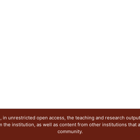
 in unrestricted open access, the teaching and research outpu
he institution, as well as content from other institutions that 
community.