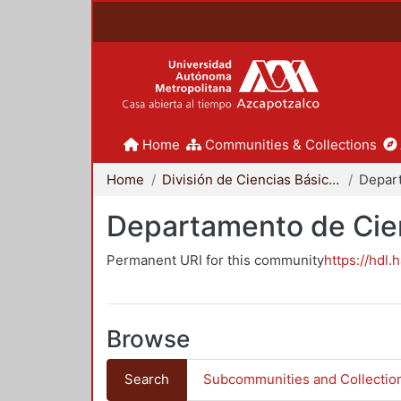
Home
Communities & Collections
Home
División de Ciencias Básicas e Ingeniería
Departamento de Cie
Permanent URI for this community
https://hdl.
Browse
Search
Subcommunities and Collectio