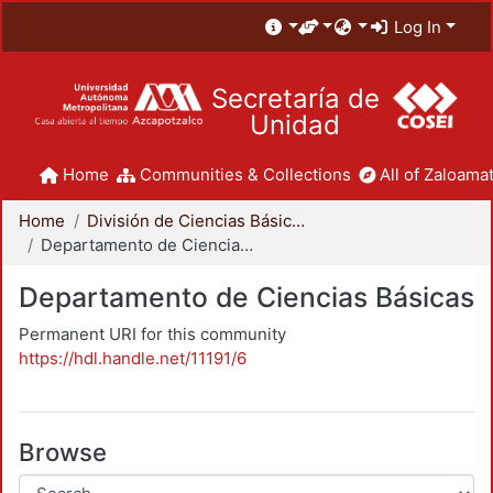
Log In
Secretaría de
Unidad
Home
Communities & Collections
All of Zaloamat
Home
División de Ciencias Básicas e Ingeniería
Departamento de Ciencias Básicas
Departamento de Ciencias Básicas
Permanent URI for this community
https://hdl.handle.net/11191/6
Browse