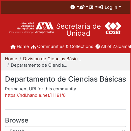
Log In
Secretaría de
Unidad
Home
Communities & Collections
All of Zaloamat
Home
División de Ciencias Básicas e Ingeniería
Departamento de Ciencias Básicas
Departamento de Ciencias Básicas
Permanent URI for this community
https://hdl.handle.net/11191/6
Browse