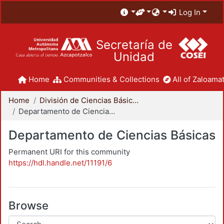
Log In
Secretaría de
Unidad
Home
Communities & Collections
All of Zaloamat
Home
División de Ciencias Básicas e Ingeniería
Departamento de Ciencias Básicas
Departamento de Ciencias Básicas
Permanent URI for this community
https://hdl.handle.net/11191/6
Browse