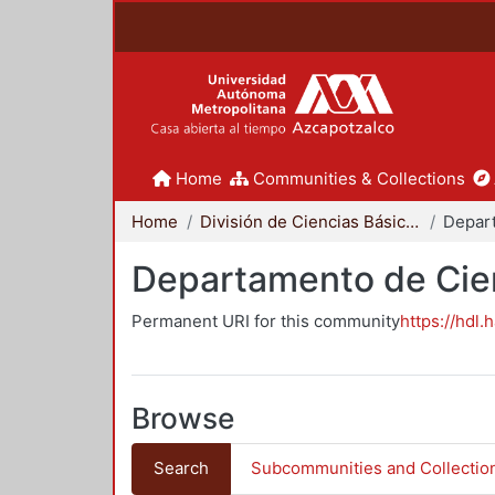
Home
Communities & Collections
Home
División de Ciencias Básicas e Ingeniería
Departamento de Cie
Permanent URI for this community
https://hdl.
Browse
Search
Subcommunities and Collectio