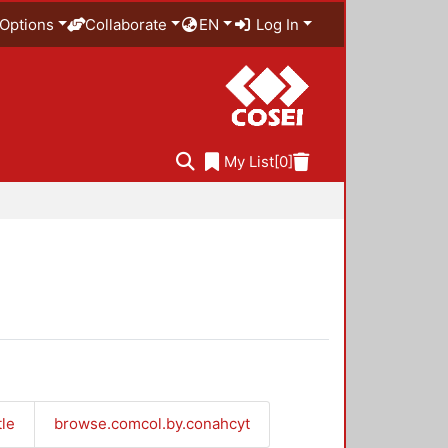
Options
Collaborate
EN
Log In
My List
[0]
tle
browse.comcol.by.conahcyt