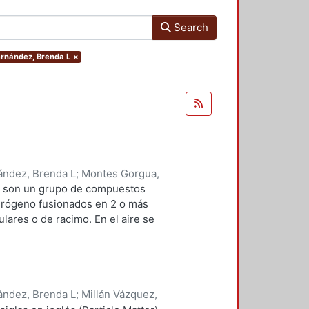
Search
Hernández, Brenda L
×
ández, Brenda L
;
Montes Gorgua,
s) son un grupo de compuestos
drógeno fusionados en 2 o más
ulares o de racimo. En el aire se
la Agencia de Protec¬ción
 siglas en inglés) ha reconocido a
el aire debido a su toxicidad para
bientales ubicuos que se originan
ández, Brenda L
;
Millán Vázquez,
génicas afectando el aire, el agua,