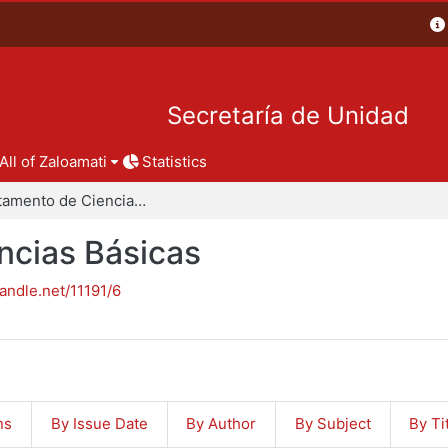
Secretaría de Unidad
All of Zaloamati
Statistics
Departamento de Ciencias Básicas
ncias Básicas
handle.net/11191/6
ns
By Issue Date
By Author
By Subject
By Ti