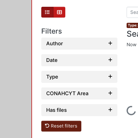
Type: 
Filters
Se
Author
Now 
Date
Type
CONAHCYT Area
Loading...
Has files
Reset filters