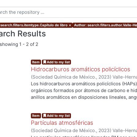
search.filters.itemtype.Capítulo de libro
×
Author: search.filters.author.Valle-
arch Results
showing
1 - 2 of 2
Item
Add to my list
Hidrocarburos aromáticos policíclicos
(
Sociedad Química de México.
,
2023
)
Valle-Hern
Yatziry
Los hidrocarburos aromáticos policíclicos (HAP
orgánicos formados por átomos de carbono e hi
anillos aromáticos en disposiciones lineales, ang
han detectado cerca de 500 HAPs, sin embargo, 
Ambiental de los Estados Unidos (US EPA, por sus
Item
Add to my list
sólo 17 HAPs como contaminantes prioritarios en 
Partículas atmosféricas
la salud humana. Los HAPs son contaminantes am
(
Sociedad Química de México.
,
2023
)
Valle-Hern
a partir de pro¬cesos naturales y fuentes antropo