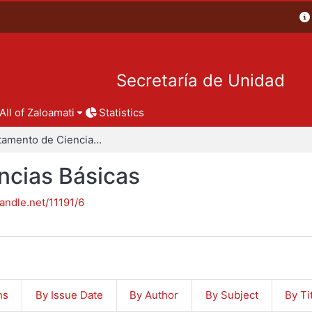
Secretaría de Unidad
All of Zaloamati
Statistics
Departamento de Ciencias Básicas
ncias Básicas
handle.net/11191/6
ns
By Issue Date
By Author
By Subject
By Ti