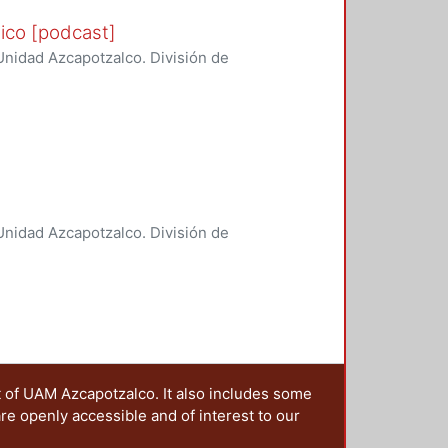
tico [podcast]
nidad Azcapotzalco. División de
boración de la calidad del aire y
nidad Azcapotzalco. División de
boración de la calidad del aire y
t of UAM Azcapotzalco. It also includes some
are openly accessible and of interest to our