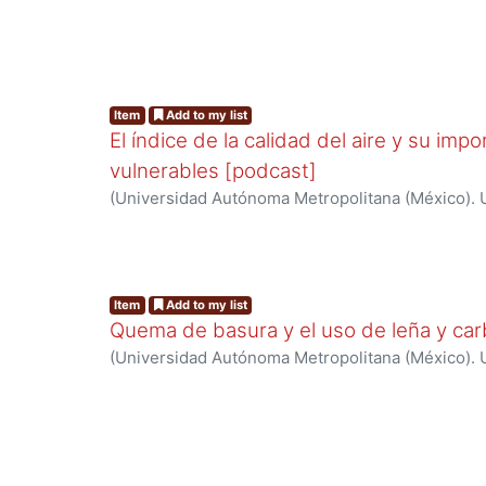
Ciencias Básicas e Ingeniería.
,
2024
)
Red de cola
cambio climático
Item
Add to my list
El índice de la calidad del aire y su imp
vulnerables [podcast]
(
Universidad Autónoma Metropolitana (México). U
Ciencias Básicas e Ingeniería.
,
2024
)
Red de cola
cambio climático
Item
Add to my list
Quema de basura y el uso de leña y car
(
Universidad Autónoma Metropolitana (México). U
Ciencias Básicas e Ingeniería.
,
2024
)
Red de cola
cambio climático