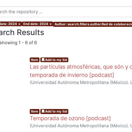
 date: 2024
×
End date: 2024
×
Author: search.filters.author.Red de colaboraci
arch Results
showing
1 - 6 of 6
Item
Add to my list
Las partículas atmosféricas, que són y
temporada de invierno [podcast]
(
Universidad Autónoma Metropolitana (México). U
Ciencias Básicas e Ingeniería.
,
2024
)
Red de cola
cambio climático
Item
Add to my list
Temporada de ozono [podcast]
(
Universidad Autónoma Metropolitana (México). U