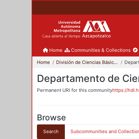
Home
Communities & Collections
Home
División de Ciencias Básicas e Ingeniería
Departamento de Cie
Permanent URI for this community
https://hdl.
Browse
Search
Subcommunities and Collectio