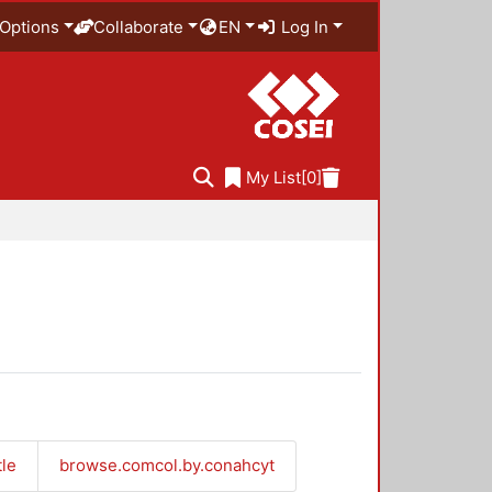
Options
Collaborate
EN
Log In
My List
[0]
tle
browse.comcol.by.conahcyt