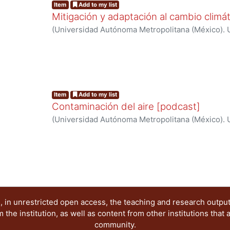
Item
Add to my list
Mitigación y adaptación al cambio climá
(
Universidad Autónoma Metropolitana (México). U
Ciencias Básicas e Ingeniería.
,
2024
)
Red de cola
cambio climático
Item
Add to my list
Contaminación del aire [podcast]
(
Universidad Autónoma Metropolitana (México). U
Ciencias Básicas e Ingeniería.
,
2024
)
Red de cola
cambio climático
 in unrestricted open access, the teaching and research outpu
he institution, as well as content from other institutions that 
community.