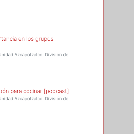
boración de la calidad del aire y
ortancia en los grupos
nidad Azcapotzalco. División de
boración de la calidad del aire y
bón para cocinar [podcast]
nidad Azcapotzalco. División de
boración de la calidad del aire y