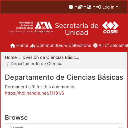
Log In
Secretaría de
Unidad
Home
Communities & Collections
All of Zaloamat
Home
División de Ciencias Básicas e Ingeniería
Departamento de Ciencias Básicas
Departamento de Ciencias Básicas
Permanent URI for this community
https://hdl.handle.net/11191/6
Browse