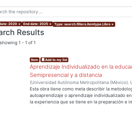
 date: 2020
×
End date: 2025
×
Type: search.filters.itemtype.Libro
×
arch Results
showing
1 - 1 of 1
Item
Add to my list
Aprendizaje Individualizado en la educac
Semipresencial y a distancia
(
Universidad Autónoma Metropolitana (México). U
Ciencias Básicas e Ingeniería.
,
2022
)
Bastién Mon
Esta obra tiene como meta describir la metodolog
Cortés, María del Carmen
;
Martínez Meléndez, Á
autoaprendizaje o aprendizaje individualizado en 
la experiencia que se tiene en la preparación e 
de Aprendizaje Individualizado (SAI) de la Divisi
(DCBI). El origen de esta obra es un curso denom
modificado varias veces a lo largo de los último
actualizada se ofrece una herramienta de trabajo