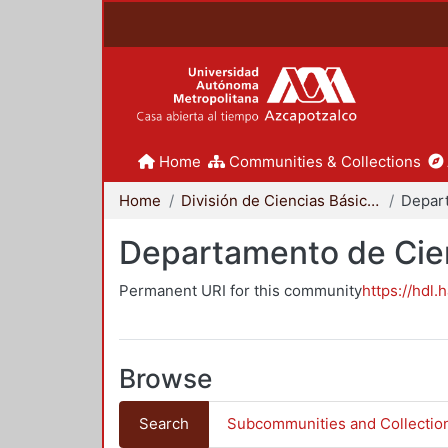
Home
Communities & Collections
Home
División de Ciencias Básicas e Ingeniería
Departamento de Cie
Permanent URI for this community
https://hdl.
Browse
Search
Subcommunities and Collectio