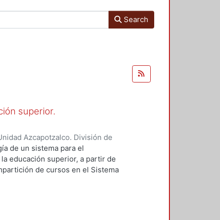
Search
ión superior.
nidad Azcapotzalco. División de
toya, Gustavo Mauricio
;
González
ía de un sistema para el
ngel
;
Aragón González, Gerardo
la educación superior, a partir de
impartición de cursos en el Sistema
ón de Ciencias Básicas e Ingeniería
inado «SAI en SAI», el cual se ha
s 30 años. Con esta nueva versión
 para favorecer el desarrollo de