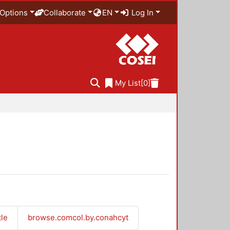
Options
Collaborate
EN
Log In
My List
[0]
tle
browse.comcol.by.conahcyt