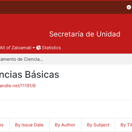
Secretaría de Unidad
All of Zaloamati
Statistics
Departamento de Ciencias Básicas
ncias Básicas
handle.net/11191/6
ns
By Issue Date
By Author
By Subject
By Ti