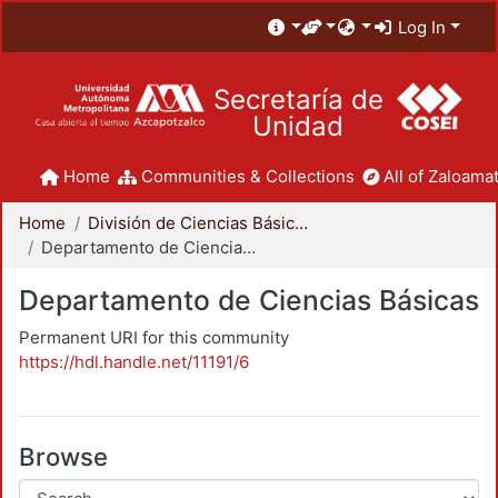
Log In
Secretaría de
Unidad
Home
Communities & Collections
All of Zaloamat
Home
División de Ciencias Básicas e Ingeniería
Departamento de Ciencias Básicas
Departamento de Ciencias Básicas
Permanent URI for this community
https://hdl.handle.net/11191/6
Browse