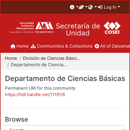
Log In
Secretaría de
Unidad
Home
Communities & Collections
All of Zaloamat
Home
División de Ciencias Básicas e Ingeniería
Departamento de Ciencias Básicas
Departamento de Ciencias Básicas
Permanent URI for this community
https://hdl.handle.net/11191/6
Browse