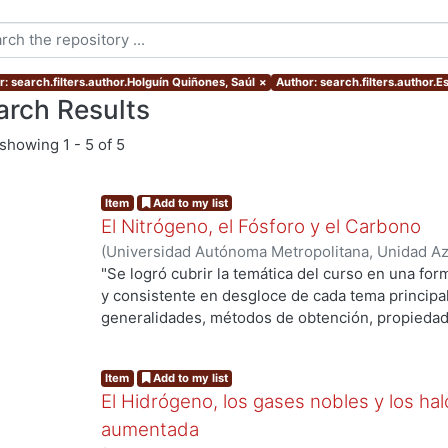
r: search.filters.author.Holguín Quiñones, Saúl
×
Author: search.filters.author.E
arch Results
showing
1 - 5 of 5
Item
Add to my list
El Nitrógeno, el Fósforo y el Carbono
(
Universidad Autónoma Metropolitana, Unidad Azc
Básicas e Ingeniería, Departamento de Ciencias 
"Se logró cubrir la temática del curso en una fo
Saúl
;
Estrada Guerrero, J. M. Daniel
y consistente en desgloce de cada tema principa
generalidades, métodos de obtención, propiedade
Cabe destacar que hay aportaciones originales e
particular interés, por no encontrarse en la mayo
Item
Add to my list
comercialmente, así como el enriquecimiento de
El Hidrógeno, los gases nobles y los ha
mediante la resolución por parte del lector de lo
en cada tema."
aumentada