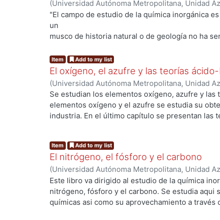
(
Universidad Autónoma Metropolitana, Unidad Azc
Básicas e Ingeniería, Departamento de Ciencias 
"El campo de estudio de la química inorgánica es v
Saúl
;
Estrada Guerrero, J. M. Daniel
un
musco de historia natural o de geología no ha sen
qué hay
escondido, cuál es el secreto que guardan tan c
Item
Add to my list
cristales de
El oxígeno, el azufre y las teorías ácido
formas caprichosas, enigmáticas y de una belleza
(
Universidad Autónoma Metropolitana, Unidad Azc
Pues bien, resulta que el estudioso de la químic
Básicas e Ingeniería, Departamento de Ciencias 
Se estudian los elementos oxígeno, azufre y las 
muchos de
Saúl
;
Estrada Guerrero, J. M. Daniel
elementos oxígeno y el azufre se estudia su obte
esos enigmas, sino que aprovecha su conocimie
industria. En el último capítulo se presentan las 
riqueza
natural a través de procesos industriales tales com
ácidos
Item
Add to my list
sulfúrico, fosfórico y nítrico, de la sosa, la de fe
El nitrógeno, el fósforo y el carbono
El lector habrá observado que para dirigir el estu
(
Universidad Autónoma Metropolitana, Unidad Azc
abundan textos
Básicas e Ingeniería, Departamento de Ciencias 
Este libro va dirigido al estudio de la química in
con esquemas similares; es decir, es frecuente 
Saúl
;
Estrada Guerrero, J. M. Daniel
nitrógeno, fósforo y el carbono. Se estudia aqui
su
químicas asi como su aprovechamiento a través d
material de estudio por grupos químicos las más 
bloques