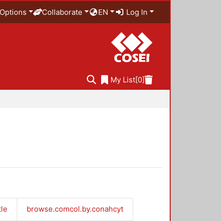
Options
Collaborate
EN
Log In
My List
[0]
tle
browse.comcol.by.conahcyt