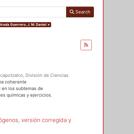
Search
strada Guerrero, J. M. Daniel
×
apotzalco, División de Ciencias
Básicas
,
2001
)
Holguín Quiñones,
rma coherente
l en los subtemas de
s químicas y ejercicios.
n cada tema, resultando de
ría de los textos disponibles
l conocimiento conseguido
lógenos, versión corregida y
s ejercicios propuestos