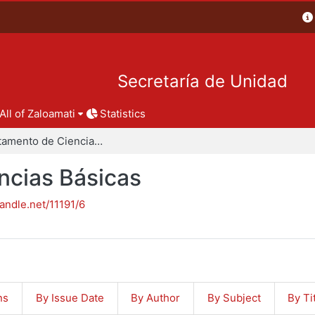
Secretaría de Unidad
All of Zaloamati
Statistics
Departamento de Ciencias Básicas
ncias Básicas
handle.net/11191/6
ns
By Issue Date
By Author
By Subject
By Ti