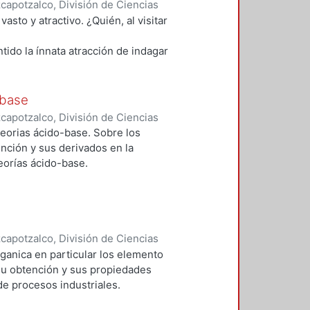
apotzalco, División de Ciencias
Básicas
,
2007
)
Holguín Quiñones,
asto y atractivo. ¿Quién, al visitar
tido la ínnata atracción de indagar
elosamente todas esas rocas y
-base
 indescriptible?
apotzalco, División de Ciencias
a inorgánica no sólo descubre
Básicas
,
2009
)
Holguín Quiñones,
teorias ácido-base. Sobre los
nción y sus derivados en la
nto beneficiándose de esa enorme
teorías ácido-base.
o la industria del vidrio, la de los
rtilizantes y muchas otras más.
dio de esta rama científica,
apotzalco, División de Ciencias
Básicas
,
2004
)
Holguín Quiñones,
organica en particular los elemento
que los diversos autores presenten
 su obtención y sus propiedades
e procesos industriales.
de las veces, y algunas otras, por