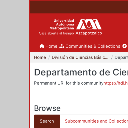
Home
Communities & Collections
Home
División de Ciencias Básicas e Ingeniería
Departamento de Cie
Permanent URI for this community
https://hdl.
Browse
Search
Subcommunities and Collectio