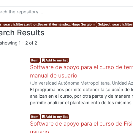
r: search.filters.author.Becerril Hernández, Hugo Sergio
×
Subject: search.filte
arch Results
showing
1 - 2 of 2
Item
Add to my list
Software de apoyo para el curso de te
manual de usuario
(
Universidad Autónoma Metropolitana, Unidad Azc
Básicas e Ingeniería, Departamento de Ciencias 
El programa nos permite obtener la solución de l
Hugo Sergio
;
Rodríguez Soria, Abelardo
;
Falcón 
analizan en el curso, por otra parte y de maner
permite analizar el planteamiento de los mismos
llegar al resultado final.
Item
Add to my list
Software de apoyo para el curso de Físic
usuario