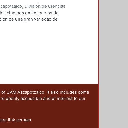
apotzalco, División de Ciencias
Básicas
,
2010
)
Becerril Hernández,
 los alumnos en los cursos de
ez Soria, Abelardo Luis
ución de una gran variedad de
t of UAM Azcapotzalco. It also includes some
are openly accessible and of interest to our
oter.link.contact