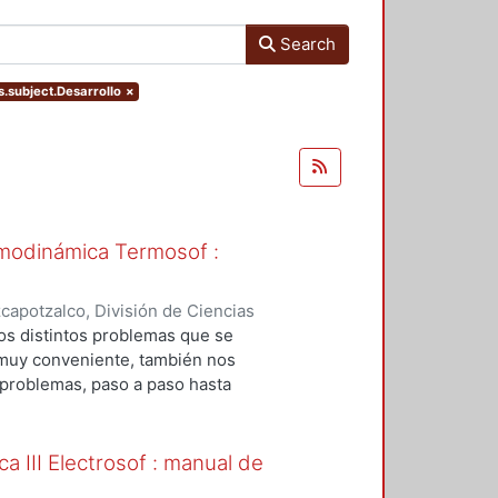
Search
rs.subject.Desarrollo
×
rmodinámica Termosof :
apotzalco, División de Ciencias
Básicas
,
2008
)
Becerril Hernández,
os distintos problemas que se
Hernández, Nicolás
a muy conveniente, también nos
 problemas, paso a paso hasta
a III Electrosof : manual de