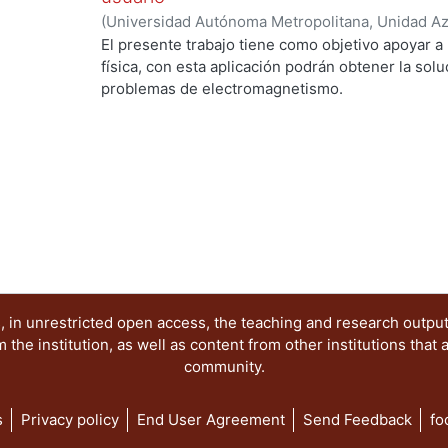
(
Universidad Autónoma Metropolitana, Unidad Azc
Básicas e Ingeniería, Departamento de Ciencias 
El presente trabajo tiene como objetivo apoyar a
Hugo Sergio
;
Falcón Hernández, Nicolás
;
Rodrígu
física, con esta aplicación podrán obtener la sol
problemas de electromagnetismo.
 in unrestricted open access, the teaching and research outpu
he institution, as well as content from other institutions that 
community.
s
Privacy policy
End User Agreement
Send Feedback
fo