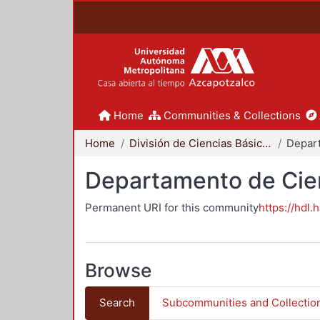
Home
Communities & Collections
Home
División de Ciencias Básicas e Ingeniería
Departamento de Cie
Permanent URI for this community
https://hdl.
Browse
Search
Subcommunities and Collectio