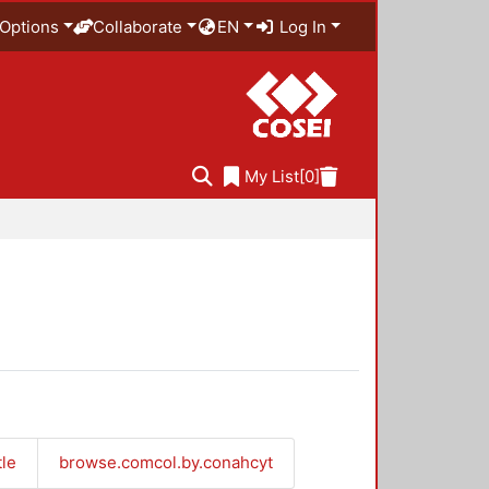
Options
Collaborate
EN
Log In
My List
[0]
tle
browse.comcol.by.conahcyt