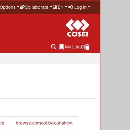
Options
Collaborate
EN
Log In
My List
[0]
tle
browse.comcol.by.conahcyt