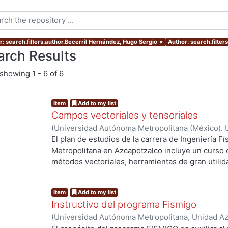
r: search.filters.author.Becerril Hernández, Hugo Sergio
×
Author: search.filter
arch Results
showing
1 - 6 of 6
Item
Add to my list
Campos vectoriales y tensoriales
(
Universidad Autónoma Metropolitana (México). 
Rodríguez Soria, Abelardo
;
Becerril Hernández, 
El plan de estudios de la carrera de Ingeniería F
Nicolás
Metropolitana en Azcapotzalco incluye un curso 
métodos vectoriales, herramientas de gran utilid
transformación matemática de las leyes físicas.
útiles en relación con las leyes mecánicas y ter
Item
Add to my list
las ecuaciones de Maxwell del electromagnetismo
Instructivo del programa Fismigo
a los llamados "tensores cartesianos", basados e
(
Universidad Autónoma Metropolitana, Unidad Azc
tratamiento general no es muy riguroso matemát