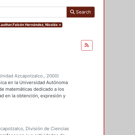
Search
s.author.Falcón Hernández, Nicolás
×
Unidad Azcapotzalco.
,
2000
)
Hugo Sergio
;
Falcón Hernández,
ísica en la Universidad Autónoma
de matemáticas dedicado a los
ad en la obtención, expresión y
 Estos métodos son particularmente
modinámicas del medio continuo y
. En este escrito nos limitaremos
n una métrica euclídea. El
apotzalco, División de Ciencias
icamente, sino que se apoya