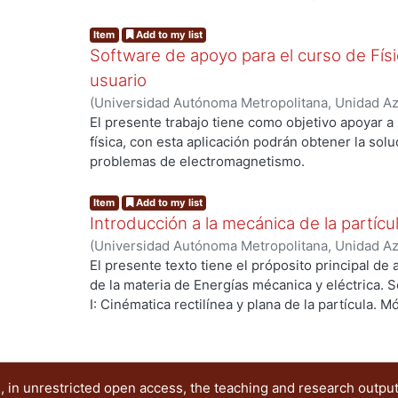
problemas, paso a paso hasta llegar al planteamie
etc. La calculadora incluye 48 rutinas matemática
Item
Add to my list
Software de apoyo para el curso de Físic
usuario
(
Universidad Autónoma Metropolitana, Unidad Azc
Básicas e Ingeniería, Departamento de Ciencias 
El presente trabajo tiene como objetivo apoyar a
Hugo Sergio
;
Falcón Hernández, Nicolás
;
Rodrígu
física, con esta aplicación podrán obtener la sol
problemas de electromagnetismo.
Item
Add to my list
Introducción a la mecánica de la partícul
(
Universidad Autónoma Metropolitana, Unidad Azc
Básicas e Ingeniería, Departamento de Ciencias 
El presente texto tiene el próposito principal de 
Hugo Sergio
;
Falcón Hernández, Nicolás
;
Rodrígu
de la materia de Energías mécanica y eléctrica. 
I: Cinématica rectilínea y plana de la partícula. Mó
Módulo III: Trabajo, energía y potencia. Un enfoq
 in unrestricted open access, the teaching and research outpu