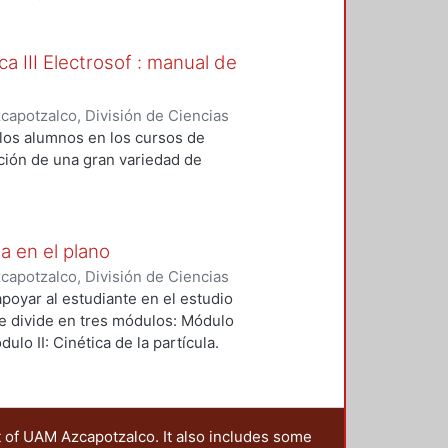
nto final.
s.
a III Electrosof : manual de
apotzalco, División de Ciencias
Básicas
,
2010
)
Becerril Hernández,
 los alumnos en los cursos de
ez Soria, Abelardo Luis
ución de una gran variedad de
a en el plano
apotzalco, División de Ciencias
Básicas
,
2008
)
Becerril Hernández,
apoyar al estudiante en el estudio
ez Soria, Abelardo Luis
Se divide en tres módulos: Módulo
dulo II: Cinética de la partícula.
ue de sistemas.
t of UAM Azcapotzalco. It also includes some