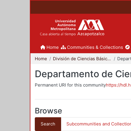
Home
Communities & Collections
Home
División de Ciencias Básicas e Ingeniería
Departamento de Cie
Permanent URI for this community
https://hdl.
Browse
Search
Subcommunities and Collectio