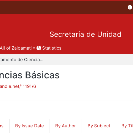
Secretaría de Unidad
All of Zaloamati
Statistics
Departamento de Ciencias Básicas
ncias Básicas
handle.net/11191/6
ns
By Issue Date
By Author
By Subject
By Ti