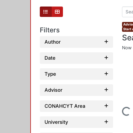
Advis
Filters
Start
Se
Author
Now 
Date
Type
Advisor
CONAHCYT Area
Loading...
University