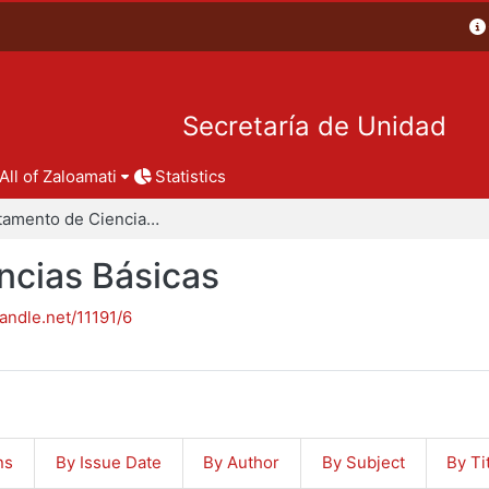
Secretaría de Unidad
All of Zaloamati
Statistics
Departamento de Ciencias Básicas
ncias Básicas
handle.net/11191/6
ns
By Issue Date
By Author
By Subject
By Ti