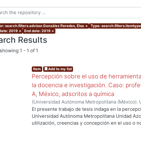
or: search.filters.advisor.González Paredes, Elsa
×
Type: search.filters.itemtyp
 date: 2019
×
End date: 2019
×
arch Results
showing
1 - 1 of 1
Item
Add to my list
Percepción sobre el uso de herramienta
la docencia e investigación. Caso: pro
A, México, adscritos a química
(
Universidad Autónoma Metropolitana (México). 
de Servicios de Información.
,
2019-01
)
Fernández
El presente trabajo de tesis indaga en la percepc
Universidad Autónoma Metropolitana Unidad Azc
utilización, creencias y concepción en el uso o 
Tecnológicas Digitales (HTD) en el proceso de E
área de la química como un estudio descriptivo-c