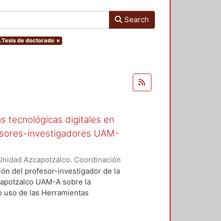
Search
e.Tesis de doctorado
×
s tecnológicas digitales en
fesores-investigadores UAM-
Unidad Azcapotzalco. Coordinación
-Sánchez, Lilia
ión del profesor-investigador de la
apotzalco UAM-A sobre la
no uso de las Herramientas
nseñanza e Investigación en el
uantitativo de caso.