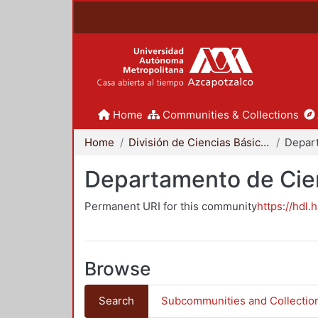
Home
Communities & Collections
Home
División de Ciencias Básicas e Ingeniería
Departamento de Cie
Permanent URI for this community
https://hdl.
Browse
Search
Subcommunities and Collectio