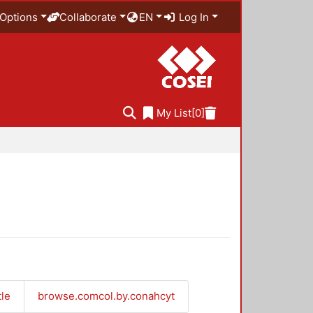
Options
Collaborate
EN
Log In
My List
[0]
tle
browse.comcol.by.conahcyt