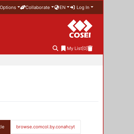
Options
Collaborate
EN
Log In
My List
[0]
tle
browse.comcol.by.conahcyt