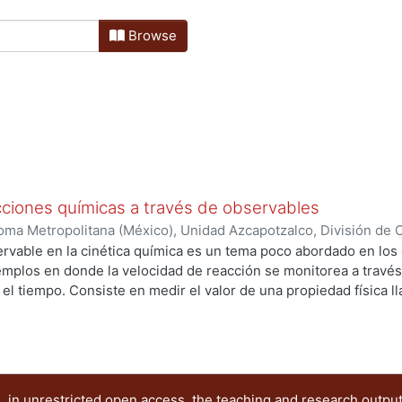
Browse
cciones químicas a través de observables
ma Metropolitana (México), Unidad Azcapotzalco, División de Ci
encias Básicas
,
2016
)
Fernández Sánchez, Lilia
;
Corral López, E
rvable en la cinética química es un tema poco abordado en los 
tínez, Leonardo
;
Estrada Guerrero, José María Daniel
emplos en donde la velocidad de reacción se monitorea a travé
 el tiempo. Consiste en medir el valor de una propiedad física 
oncentración de alguno de los reactantes o productos. Esta pro
s no aplicados en los textos de cinética por lo que será un proc
de los datos se aplican directamente al método cinético requerid
es estadísticos desarrollan competencias para el tratamiento 
rectos. PALABRAS CLAVE: Observables. Cinética, Estadística.
 in unrestricted open access, the teaching and research outpu