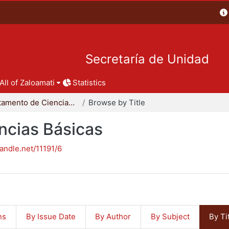
Secretaría de Unidad
All of Zaloamati
Statistics
Departamento de Ciencias Básicas
Browse by Title
ncias Básicas
handle.net/11191/6
ns
By Issue Date
By Author
By Subject
By Ti