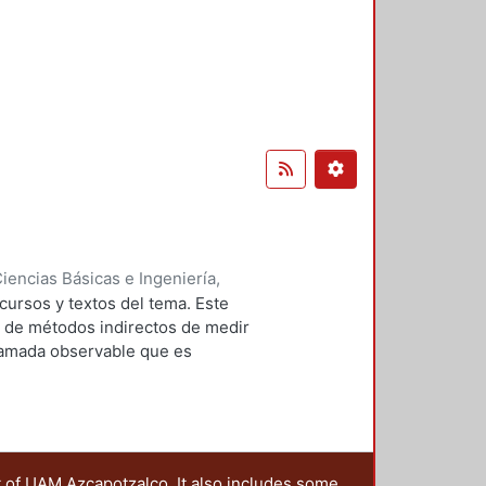
encias Básicas e Ingeniería,
lpidio
;
Soto Téllez, María de la
cursos y textos del tema. Este
s de métodos indirectos de medir
llamada observable que es
piedad puede ser tratada con
edimiento alternativo al
o. El tratamiento cinético con
de datos y uso de métodos
t of UAM Azcapotzalco. It also includes some