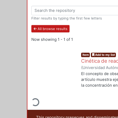
Filter results by typing the first few letters
All browse results
Now showing
1 - 1 of 1
Item
Add to my list
Cinética de rea
(
Universidad Autóno
Departamento de Ci
El concepto de obse
Luz
;
Hernández Mar
artículo muestra ej
la concentración en
Loading...
proporcional a la c
métodos estadístico
tradicional, en don
observables y ajust
fisicoquímicos indi
This repository preserves and disseminates,