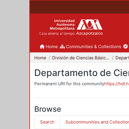
Home
Communities & Collections
Home
División de Ciencias Básicas e Ingeniería
Departamento de Cie
Permanent URI for this community
https://hdl.
Browse
Search
Subcommunities and Collectio