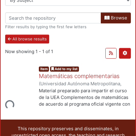
Browse
Filter results by typing the first few letters
All browse results
Now showing
1 - 1 of 1
Item
Add to my list
Matemáticas complementarias
(
Universidad Autónoma Metropolitana,
Unidad Azcapotzalco, División de Ciencias
Material preparado para impartir el curso
Básicas e Ingeniería, Departamento de
de la UEA Complementos de matemáticas
Loading...
Ciencias Básicas
,
2004
)
Cervantes Ortiz,
de acuerdo al programa oficial vigente con
Fausto
ejercicios referentes a: Ecuaciones
lineales; Vectores, rectas y planos;
Cónicas y esfera. se proporcionas
This repository preserves and disseminates, in
respuestas a los ejercicios.
unrestricted open access, the teaching and research