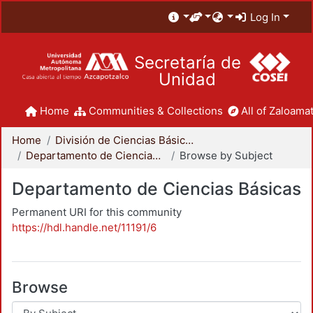
Log In
Secretaría de
Unidad
Home
Communities & Collections
All of Zaloamat
Home
División de Ciencias Básicas e Ingeniería
Departamento de Ciencias Básicas
Browse by Subject
Departamento de Ciencias Básicas
Permanent URI for this community
https://hdl.handle.net/11191/6
Browse