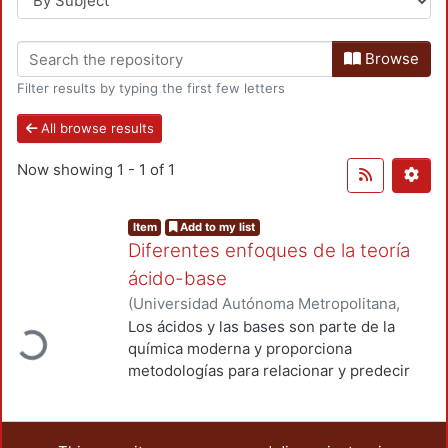
Browse
Filter results by typing the first few letters
All browse results
Now showing
1 - 1 of 1
Item
Add to my list
Diferentes enfoques de la teoría
ácido-base
(
Universidad Autónoma Metropolitana,
oading...
Unidad Azcapotzalco, División de Ciencias
Los ácidos y las bases son parte de la
Básicas e Ingeniería, Departamento de
química moderna y proporciona
Ciencias Básicas, Área de química
,
2000
)
metodologías para relacionar y predecir
Barceló Quintal, Icela Dagmar
;
Solís
un inmenso número de propiedades de la
Correa, Hugo Eduardo
;
González Cortés,
química descriptiva, por lo que se
María del Carmen
proporcionan los fundamentos ácido-base