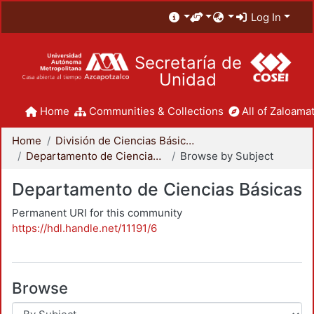
Log In
Secretaría de
Unidad
Home
Communities & Collections
All of Zaloamat
Home
División de Ciencias Básicas e Ingeniería
Departamento de Ciencias Básicas
Browse by Subject
Departamento de Ciencias Básicas
Permanent URI for this community
https://hdl.handle.net/11191/6
Browse