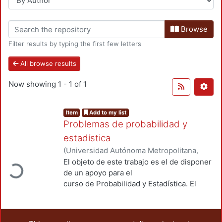
Browse
Filter results by typing the first few letters
All browse results
Now showing
1 - 1 of 1
Item
Add to my list
Problemas de probabilidad y
estadística
(
Universidad Autónoma Metropolitana,
oading...
Unidad Azcapotzalco, División de Ciencias
El objeto de este trabajo es el de disponer
Básicas e Ingeniería, Departamento de
de un apoyo para el
Ciencias Básicas
,
2005
)
Grabinsky Steider,
curso de Probabilidad y Estadística. El
Jaime
;
Ramírez Rodríguez, Javier
;
Rivera
punto de partida fué
Benítez, Jorge
;
Alonso Cruz, Julio
;
López
un problemario elaborado por un grupo de
Bracho, Rafael
profesores de la División