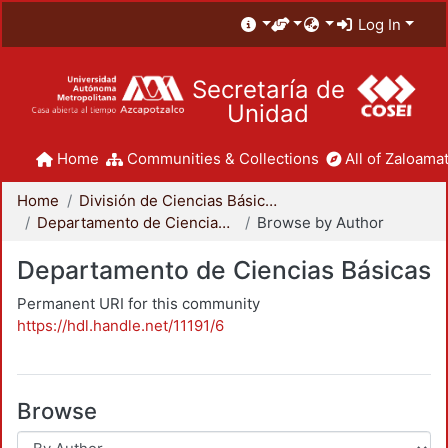
Log In
Secretaría de
Unidad
Home
Communities & Collections
All of Zaloamat
Home
División de Ciencias Básicas e Ingeniería
Departamento de Ciencias Básicas
Browse by Author
Departamento de Ciencias Básicas
Permanent URI for this community
https://hdl.handle.net/11191/6
Browse