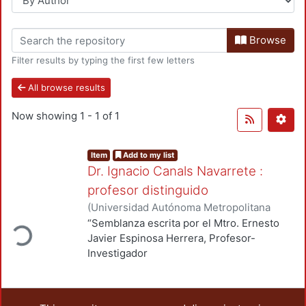
Browse
Filter results by typing the first few letters
All browse results
Now showing
1 - 1 of 1
Item
Add to my list
Dr. Ignacio Canals Navarrete :
profesor distinguido
(
Universidad Autónoma Metropolitana
(México). Unidad Azcapotzalco
,
2015-07
)
“Semblanza escrita por el Mtro. Ernesto
ding...
Canals Navarrete, Ignacio
;
Aldaz Vélez,
Javier Espinosa Herrera, Profesor-
Rosalinda, compilación y redacción
;
Investigador
Espinosa Herrera, Ernesto Javier, editor
del Departamento de Ciencias Básicas de
la División de Ciencias Básicas e
Ingeniería,