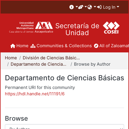
Log In
Secretaría de
Unidad
Home
Communities & Collections
All of Zaloamat
Home
División de Ciencias Básicas e Ingeniería
Departamento de Ciencias Básicas
Browse by Author
Departamento de Ciencias Básicas
Permanent URI for this community
https://hdl.handle.net/11191/6
Browse