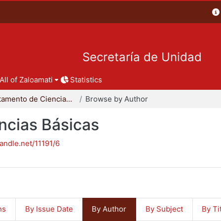
Secretaría de Unidad
All of Zaloamati
Statistics
Departamento de Ciencias Básicas
Browse by Author
ncias Básicas
handle.net/11191/6
ns
By Issue Date
By Author
By Subject
By Ti