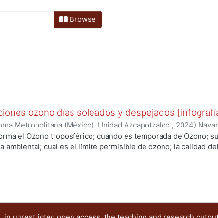
Browse
ciones ozono días soleados y despejados [infografí
oma Metropolitana (México). Unidad Azcapotzalco.
,
2024
)
Navar
, KARINA
;
Sánchez Sánchez, Paulina Elizabeth
;
Mugica-Alvarez
orma el Ozono troposférico; cuando es temporada de Ozono; sus
llo, Yared D.
 ambiental; cual es el límite permisible de ozono; la calidad del 
 in unrestricted open access, the teaching and research outpu