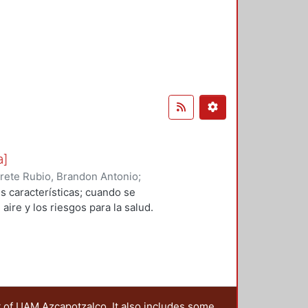
a]
rete Rubio, Brandon Antonio
;
, Violeta
;
Alatriste Martínez,
 características; cuando se
aire y los riesgos para la salud.
t of UAM Azcapotzalco. It also includes some