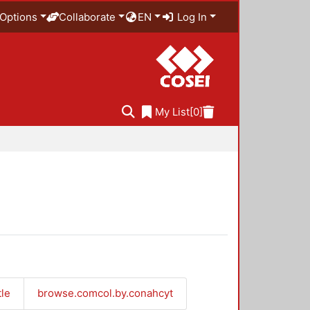
Options
Collaborate
EN
Log In
My List
[0]
tle
browse.comcol.by.conahcyt