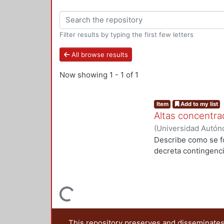
Filter results by typing the first few letters
All browse results
Now showing
1 - 1 of 1
Item
Add to my list
Altas concentra
(
Universidad Autón
LANDEROS-MUGICA
Describe como se f
Yadira
;
Soto Delgadi
decreta contingencia
Loading...
This repository preserves and disseminates,