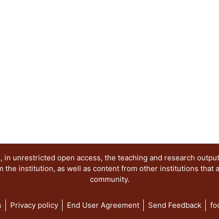
 in unrestricted open access, the teaching and research outpu
he institution, as well as content from other institutions that 
community.
s
Privacy policy
End User Agreement
Send Feedback
fo