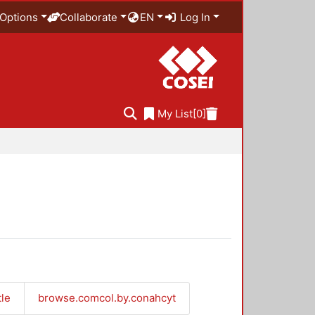
Options
Collaborate
EN
Log In
My List
[0]
tle
browse.comcol.by.conahcyt