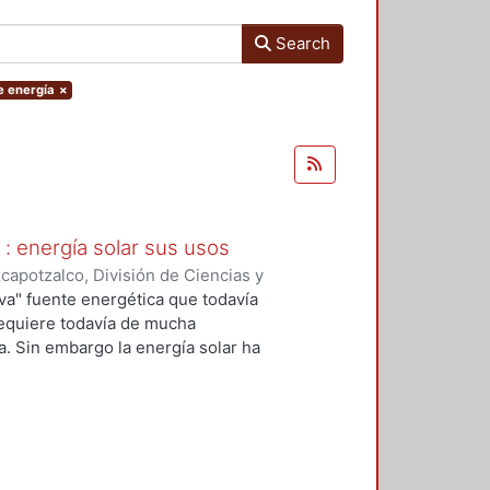
Search
e energía
×
 : energía solar sus usos
apotzalco, División de Ciencias y
mbiente
,
1985
)
Hoyos, Gilberto de
a" fuente energética que todavía
requiere todavía de mucha
a. Sin embargo la energía solar ha
 nuestros días, por ello Tocaremos
tos históricos acerca del uso
ndo los casos más significativos y
ás directa con la problemática