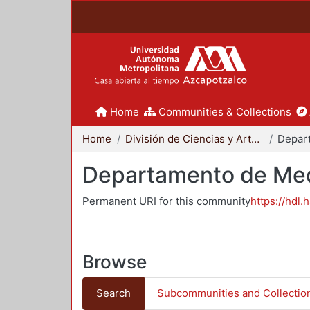
Home
Communities & Collections
Home
División de Ciencias y Artes para el Diseño
Departamento de Me
Permanent URI for this community
https://hdl.
Browse
Search
Subcommunities and Collectio