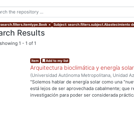
 search.filters.itemtype.Book
×
Subject: search.filters.subject.Abastecimiento d
arch Results
showing
1 - 1 of 1
Item
Add to my list
Arquitectura bioclimática y energía solar
(
Universidad Autónoma Metropolitana, Unidad Azc
Artes para el Diseño, Departamento de Medio a
"Solemos hablar de energía solar como una "nuev
está lejos de ser aprovechada cabalmente; que 
g...
investigación para poder ser considerada práctic
tenido varios usos desde la antigua Grecia hasta
brevemente a manera de recordatorio, algunos hi
directo de la energía solar por el hombre, señala
mejor documentados y que tengan una relación m
actual".