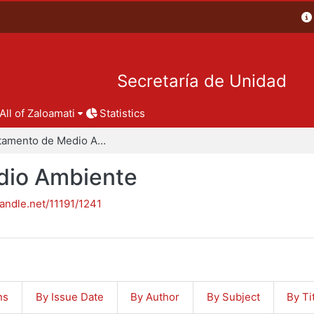
Secretaría de Unidad
All of Zaloamati
Statistics
Departamento de Medio Ambiente
dio Ambiente
handle.net/11191/1241
ns
By Issue Date
By Author
By Subject
By Ti