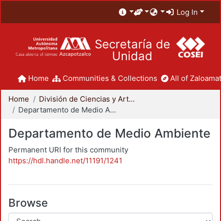
Log In
Secretaría de
Unidad
Home
Communities & Collections
All of Zaloamat
Home
División de Ciencias y Artes para el Diseño
Departamento de Medio Ambiente
Departamento de Medio Ambiente
Permanent URI for this community
https://hdl.handle.net/11191/1241
Browse