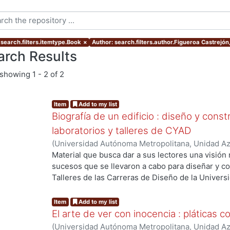
 search.filters.itemtype.Book
×
Author: search.filters.author.Figueroa Castrejón
arch Results
showing
1 - 2 of 2
Item
Add to my list
Biografía de un edificio : diseño y cons
laboratorios y talleres de CYAD
(
Universidad Autónoma Metropolitana, Unidad Azc
Artes para el Diseño, Departamento de Medio a
Material que busca dar a sus lectores una visión
Aníbal
;
Fuentes Freixanet, Víctor Armando
sucesos que se llevaron a cabo para diseñar y co
Talleres de las Carreras de Diseño de la Univer
Unidad Azcapotzalco. Se pretende para ello evid
hacer explícito el criterio utilizado en las deci
Item
Add to my list
veces los arquitectos documentan el proceso de 
El arte de ver con inocencia : pláticas 
el aprendizaje de esta parte fundamental del qu
(
Universidad Autónoma Metropolitana, Unidad Azc