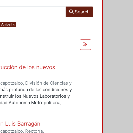
Search
, Aníbal
×
trucción de los nuevos
apotzalco, División de Ciencias y
mbiente
,
1992
)
Figueroa Castrejón,
 más profunda de las condiciones y
nstruir los Nuevos Laboratorios y
sidad Autónoma Metropolitana,
enciar la metodología seguida y
siones. considerando que muy pocas
diseño de sus obras y que por ello
con Luis Barragán
ehacer profesional se vuelve
apotzalco, Rectoría,