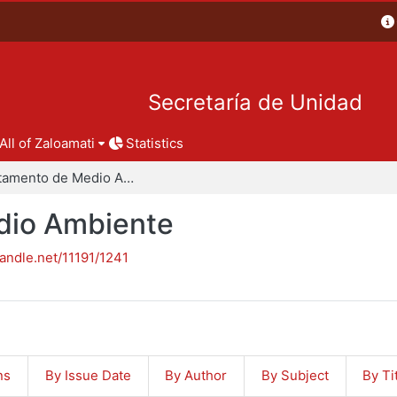
Secretaría de Unidad
All of Zaloamati
Statistics
Departamento de Medio Ambiente
dio Ambiente
handle.net/11191/1241
ns
By Issue Date
By Author
By Subject
By Ti