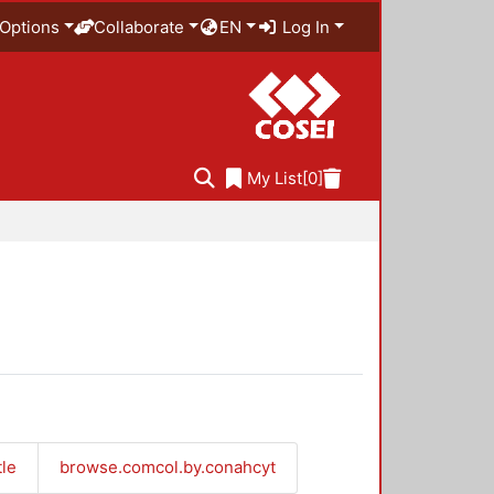
Options
Collaborate
EN
Log In
My List
[0]
tle
browse.comcol.by.conahcyt