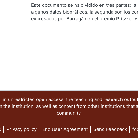
obscuro y casi siempre inaccesible a los estudia
Coordinación de Extensión Universitaría
,
2002
)
F
Este documento se ha dividido en tres partes: l
algunos datos biográficos, la segunda son los c
expresados por Barragán en el premio Pritzker y 
notas de las charlas que sostuvimos en nuestras 
ellas se han complementado en lo posible con un
gráfica de su obra construida.
Cuando comentábamos con él que deseábamos h
sobre sus obras, nos aconsejó que estudiáramos
terminadas. PALABRAS CLAVE: Luis Ramiro Barra
 in unrestricted open access, the teaching and research outpu
he institution, as well as content from other institutions that 
community.
s
Privacy policy
End User Agreement
Send Feedback
fo