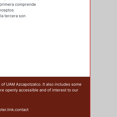
ntes y demás profesionales.
igueroa Castrejón, Aníbal
a primera comprende
onceptos
la tercera son
visitas. Todas
a recopilación
acer un trabajo
 sus antecedentes y no sus obras
gán Morfín.
t of UAM Azcapotzalco. It also includes some
are openly accessible and of interest to our
oter.link.contact