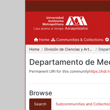
Home
Communities & Collections
Home
División de Ciencias y Artes para el Diseño
Departamento de Me
Permanent URI for this community
https://hdl.
Browse
Search
Subcommunities and Collectio