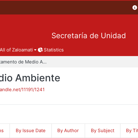
Secretaría de Unidad
All of Zaloamati
Statistics
Departamento de Medio Ambiente
dio Ambiente
handle.net/11191/1241
ns
By Issue Date
By Author
By Subject
By Ti