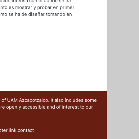
mbiente
,
1993
)
Rodríguez García,
lación intensa con el donde se ha
ento es mostrar y probar en primer
como se ha de diseñar tomando en
 Vientos en la arquitectura. Diseño
t of UAM Azcapotzalco. It also includes some
are openly accessible and of interest to our
oter.link.contact