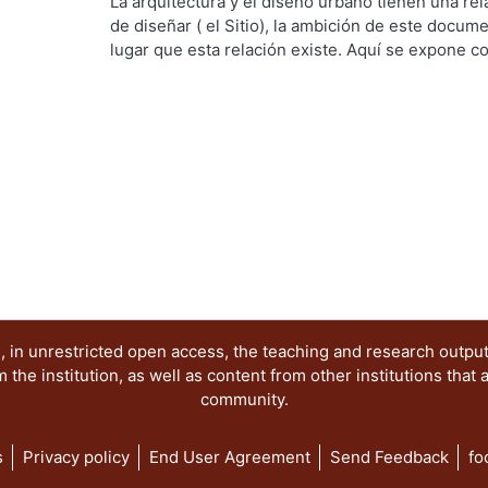
Artes para el Diseño, Departamento de Medio a
La arquitectura y el diseño urbano tienen una re
Humberto
;
Sandoval Martiñon, Ma. Lourdes
de diseñar ( el Sitio), la ambición de este docum
lugar que esta relación existe. Aquí se expone 
cuenta, el viento, en (el Sitio). PALABRAS CLAVE:
urbano
 in unrestricted open access, the teaching and research outpu
he institution, as well as content from other institutions that 
community.
s
Privacy policy
End User Agreement
Send Feedback
fo