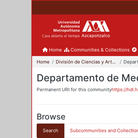
Home
Communities & Collections
Home
División de Ciencias y Artes para el Diseño
Departamento de Me
Permanent URI for this community
https://hdl.
Browse
Search
Subcommunities and Collectio