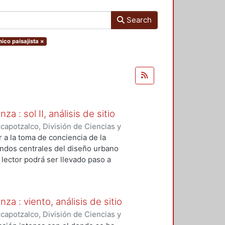
Search
nico paisajista
×
a : sol II, análisis de sitio
apotzalco, División de Ciencias y
mbiente
,
1993
)
Rodríguez García,
r a la toma de conciencia de la
ndos centrales del diseño urbano
 lector podrá ser llevado paso a
ue faciliten el análisis de la
xteriores e interiores, con esa
mos de control de asoleamiento
za : viento, análisis de sitio
apotzalco, División de Ciencias y