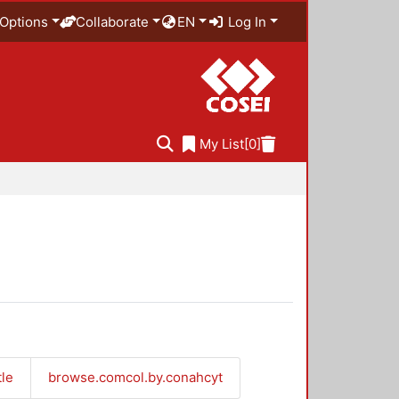
Options
Collaborate
EN
Log In
My List
[0]
tle
browse.comcol.by.conahcyt