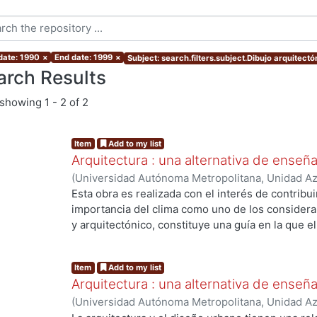
 date: 1990
×
End date: 1999
×
Subject: search.filters.subject.Dibujo arquitectó
arch Results
showing
1 - 2 of 2
Item
Add to my list
Arquitectura : una alternativa de enseñanz
(
Universidad Autónoma Metropolitana, Unidad Azc
Artes para el Diseño, Departamento de Medio a
Esta obra es realizada con el interés de contribui
Humberto
;
Sandoval Martiñon, Ma. Lourdes
importancia del clima como uno de los considera
y arquitectónico, constituye una guía en la que el
paso en la construcción de herramientas gráficas q
incidencia de los rayos solares en los espacios e
Item
Add to my list
base el diseñador podrá establecer los mecanis
Arquitectura : una alternativa de enseñan
convenientes en cada paso particular de diseño.
(
Universidad Autónoma Metropolitana, Unidad Azc