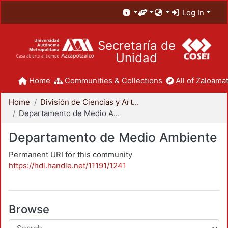
Log In
Secretaría de
Unidad
Home
Communities & Collections
All of Zaloamat
Home
División de Ciencias y Artes para el Diseño
Departamento de Medio Ambiente
Departamento de Medio Ambiente
Permanent URI for this community
https://hdl.handle.net/11191/1241
Browse