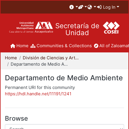
Log In
Secretaría de
Unidad
Home
Communities & Collections
All of Zaloamat
Home
División de Ciencias y Artes para el Diseño
Departamento de Medio Ambiente
Departamento de Medio Ambiente
Permanent URI for this community
https://hdl.handle.net/11191/1241
Browse