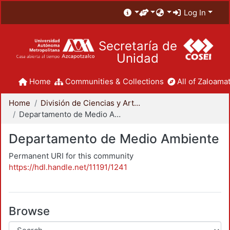
Log In
Secretaría de
Unidad
Home
Communities & Collections
All of Zaloamat
Home
División de Ciencias y Artes para el Diseño
Departamento de Medio Ambiente
Departamento de Medio Ambiente
Permanent URI for this community
https://hdl.handle.net/11191/1241
Browse