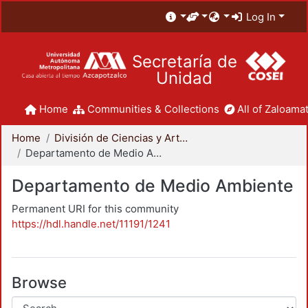
Log In
Secretaría de
Unidad
Home
Communities & Collections
All of Zaloamat
Home
División de Ciencias y Artes para el Diseño
Departamento de Medio Ambiente
Departamento de Medio Ambiente
Permanent URI for this community
https://hdl.handle.net/11191/1241
Browse