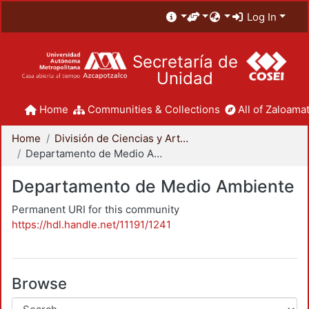
Log In
Secretaría de
Unidad
Home
Communities & Collections
All of Zaloamat
Home
División de Ciencias y Artes para el Diseño
Departamento de Medio Ambiente
Departamento de Medio Ambiente
Permanent URI for this community
https://hdl.handle.net/11191/1241
Browse