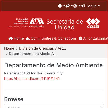
Log In
Secretaría de
Unidad
Home
Communities & Collections
All of Zaloamat
Home
División de Ciencias y Artes para el Diseño
Departamento de Medio Ambiente
Departamento de Medio Ambiente
Permanent URI for this community
https://hdl.handle.net/11191/1241
Browse