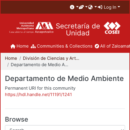
Log In
Secretaría de
Unidad
Home
Communities & Collections
All of Zaloamat
Home
División de Ciencias y Artes para el Diseño
Departamento de Medio Ambiente
Departamento de Medio Ambiente
Permanent URI for this community
https://hdl.handle.net/11191/1241
Browse