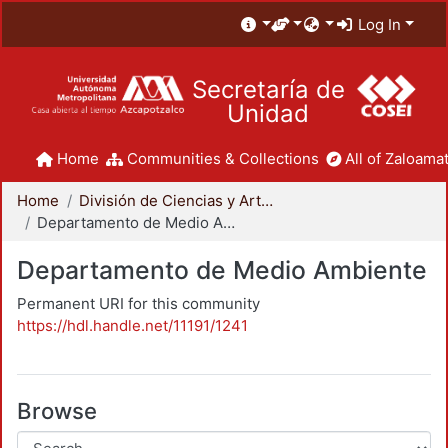
Log In
Secretaría de
Unidad
Home
Communities & Collections
All of Zaloamat
Home
División de Ciencias y Artes para el Diseño
Departamento de Medio Ambiente
Departamento de Medio Ambiente
Permanent URI for this community
https://hdl.handle.net/11191/1241
Browse