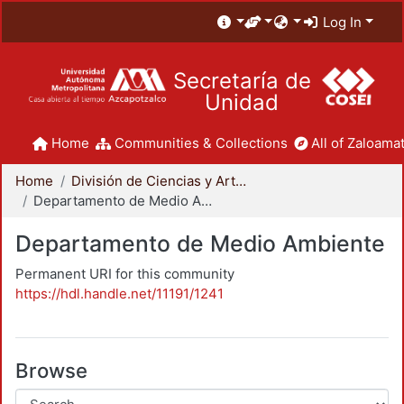
Log In
Secretaría de
Unidad
Home
Communities & Collections
All of Zaloamat
Home
División de Ciencias y Artes para el Diseño
Departamento de Medio Ambiente
Departamento de Medio Ambiente
Permanent URI for this community
https://hdl.handle.net/11191/1241
Browse