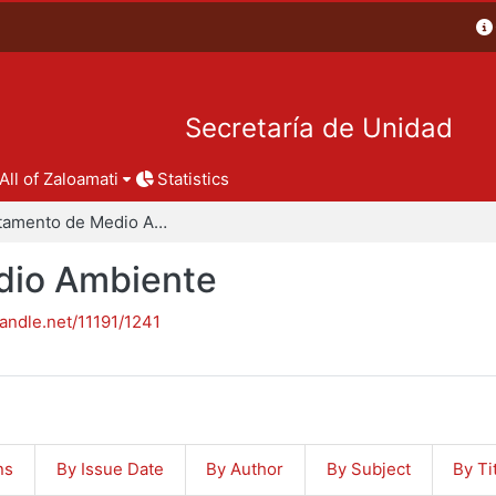
Secretaría de Unidad
All of Zaloamati
Statistics
Departamento de Medio Ambiente
dio Ambiente
handle.net/11191/1241
ns
By Issue Date
By Author
By Subject
By Ti