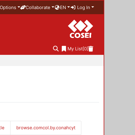
Options
Collaborate
EN
Log In
My List
[0]
tle
browse.comcol.by.conahcyt