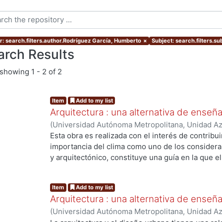
r: search.filters.author.Rodríguez García, Humberto
×
Subject: search.filters.s
arch Results
showing
1 - 2 of 2
Item
Add to my list
Arquitectura : una alternativa de enseñanz
(
Universidad Autónoma Metropolitana, Unidad Azc
Artes para el Diseño, Departamento de Medio a
Esta obra es realizada con el interés de contribui
Humberto
;
Sandoval Martiñon, Ma. Lourdes
importancia del clima como uno de los considera
y arquitectónico, constituye una guía en la que el
paso en la construcción de herramientas gráficas q
incidencia de los rayos solares en los espacios e
Item
Add to my list
base el diseñador podrá establecer los mecanis
Arquitectura : una alternativa de enseñan
convenientes en cada paso particular de diseño.
(
Universidad Autónoma Metropolitana, Unidad Azc