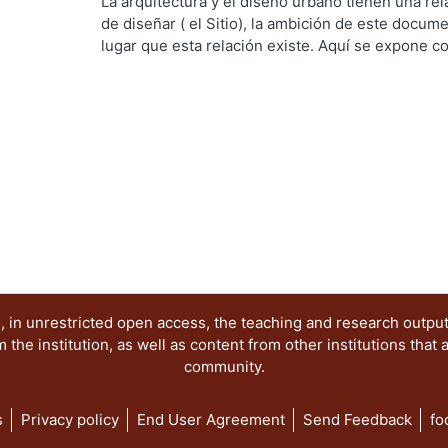
Artes para el Diseño, Departamento de Medio a
La arquitectura y el diseño urbano tienen una re
Humberto
;
Sandoval Martiñon, Ma. Lourdes
de diseñar ( el Sitio), la ambición de este docum
lugar que esta relación existe. Aquí se expone 
cuenta, el viento, en (el Sitio). PALABRAS CLAVE:
urbano
 in unrestricted open access, the teaching and research outpu
he institution, as well as content from other institutions that 
community.
s
Privacy policy
End User Agreement
Send Feedback
fo