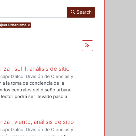
Search
ubject.Urbanismo
×
a : sol II, análisis de sitio
apotzalco, División de Ciencias y
mbiente
,
1993
)
Rodríguez García,
r a la toma de conciencia de la
ndos centrales del diseño urbano
 lector podrá ser llevado paso a
ue faciliten el análisis de la
xteriores e interiores, con esa
mos de control de asoleamiento
za : viento, análisis de sitio
apotzalco, División de Ciencias y