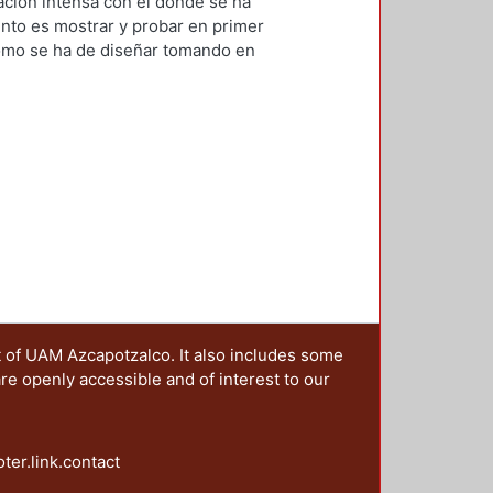
mbiente
,
1993
)
Rodríguez García,
lación intensa con el donde se ha
ento es mostrar y probar en primer
como se ha de diseñar tomando en
 Vientos en la arquitectura. Diseño
t of UAM Azcapotzalco. It also includes some
are openly accessible and of interest to our
oter.link.contact