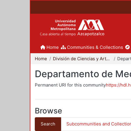
Home
Communities & Collections
Home
División de Ciencias y Artes para el Diseño
Departamento de Me
Permanent URI for this community
https://hdl.
Browse
Search
Subcommunities and Collectio