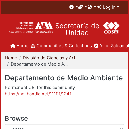
Log In
Secretaría de
Unidad
Home
Communities & Collections
All of Zaloamat
Home
División de Ciencias y Artes para el Diseño
Departamento de Medio Ambiente
Departamento de Medio Ambiente
Permanent URI for this community
https://hdl.handle.net/11191/1241
Browse