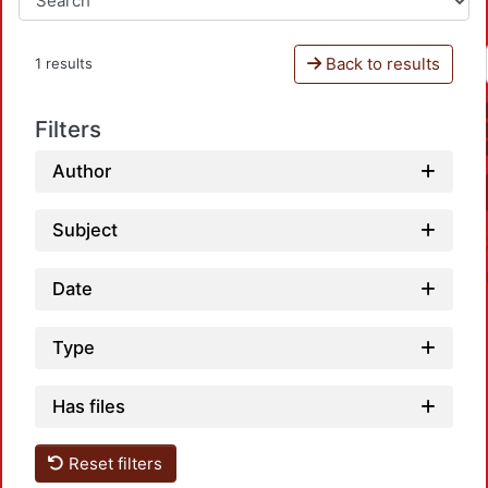
Back to results
1 results
Filters
Author
Subject
Date
Type
Has files
Loadi
Reset filters