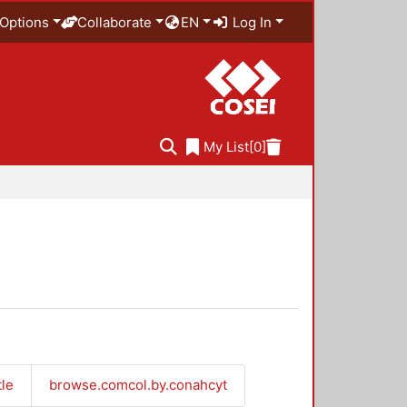
Options
Collaborate
EN
Log In
My List
[0]
tle
browse.comcol.by.conahcyt