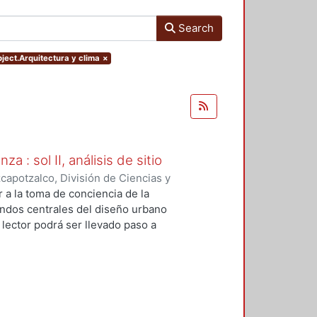
Search
bject.Arquitectura y clima
×
a : sol II, análisis de sitio
apotzalco, División de Ciencias y
mbiente
,
1993
)
Rodríguez García,
r a la toma de conciencia de la
ndos centrales del diseño urbano
 lector podrá ser llevado paso a
ue faciliten el análisis de la
xteriores e interiores, con esa
mos de control de asoleamiento