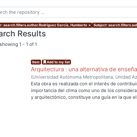
r: search.filters.author.Rodríguez García, Humberto
×
Subject: search.filters.su
arch Results
showing
1 - 1 of 1
Item
Add to my list
Arquitectura : una alternativa de enseñanz
(
Universidad Autónoma Metropolitana, Unidad Azc
Artes para el Diseño, Departamento de Medio a
Esta obra es realizada con el interés de contribui
Humberto
;
Sandoval Martiñon, Ma. Lourdes
importancia del clima como uno de los considera
y arquitectónico, constituye una guía en la que el
paso en la construcción de herramientas gráficas q
incidencia de los rayos solares en los espacios e
base el diseñador podrá establecer los mecanis
convenientes en cada paso particular de diseño.