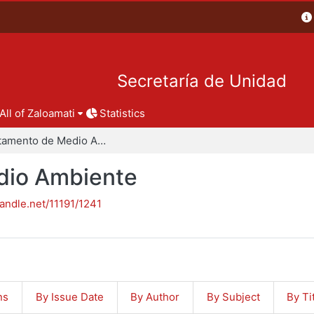
Secretaría de Unidad
All of Zaloamati
Statistics
Departamento de Medio Ambiente
dio Ambiente
handle.net/11191/1241
ns
By Issue Date
By Author
By Subject
By Ti