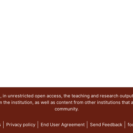
 in unrestricted open access, the teaching and research outpu
he institution, as well as content from other institutions that 
community.
s
Privacy policy
End User Agreement
Send Feedback
fo