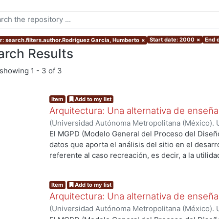
Start date: 2000
×
End 
r: search.filters.author.Rodríguez García, Humberto
×
arch Results
showing
1 - 3 of 3
Item
Add to my list
Arquitectura: Una alternativa de enseñanz
(
Universidad Autónoma Metropolitana (México). 
Rodríguez García, Humberto
;
SANDOVAL, MARIA
El MGPD (Modelo General del Proceso del Diseño)
datos que aporta el análisis del sitio en el desar
referente al caso recreación, es decir, a la utilid
cada una de las fases que componen el, proceso
ng...
que la finalidad de la investigación es, en suma, 
Item
Add to my list
espacio de la gente que habita en el sitio, puest
Arquitectura: Una alternativa de enseñan
recopilada en el análisis del Sitio es útil para c
(
Universidad Autónoma Metropolitana (México). 
urbano-arquitectónicos existentes como respuesta