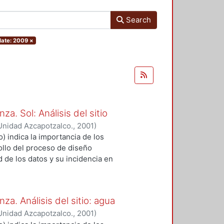
Search
date: 2009
×
a. Sol: Análisis del sitio
Unidad Azcapotzalco.
,
2001
)
 DE LOURDES
 indica la importancia de los
rollo del proceso de diseño
ad de los datos y su incidencia en
. Por lo que podemos establecer
entender la forma de usar y vivir el
o que toda la información
za. Análisis del sitio: agua
omprender el papel de los espacios
Unidad Azcapotzalco.
,
2001
)
 a las variables naturales,