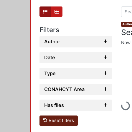
Autho
Filters
Se
Author
Now 
Date
Type
CONAHCYT Area
Loadi
Has files
Reset filters