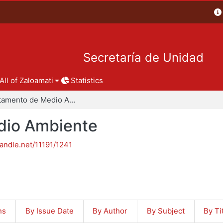
Secretaría de Unidad
All of Zaloamati
Statistics
Departamento de Medio Ambiente
dio Ambiente
handle.net/11191/1241
ns
By Issue Date
By Author
By Subject
By Ti