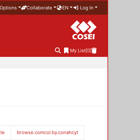
Options
Collaborate
EN
Log In
My List
[0]
tle
browse.comcol.by.conahcyt