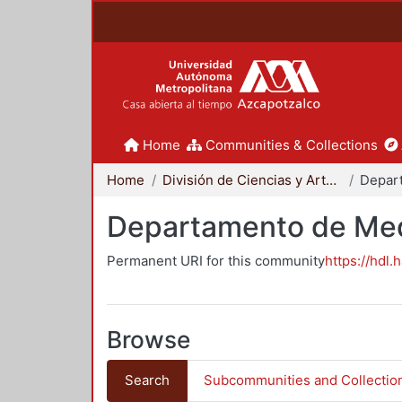
Home
Communities & Collections
Home
División de Ciencias y Artes para el Diseño
Departamento de Me
Permanent URI for this community
https://hdl.
Browse
Search
Subcommunities and Collectio