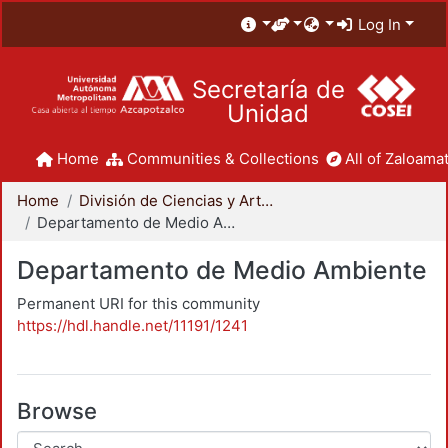
Log In
Secretaría de
Unidad
Home
Communities & Collections
All of Zaloamat
Home
División de Ciencias y Artes para el Diseño
Departamento de Medio Ambiente
Departamento de Medio Ambiente
Permanent URI for this community
https://hdl.handle.net/11191/1241
Browse