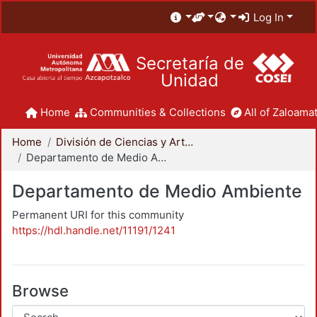
Log In
Secretaría de
Unidad
Home
Communities & Collections
All of Zaloamat
Home
División de Ciencias y Artes para el Diseño
Departamento de Medio Ambiente
Departamento de Medio Ambiente
Permanent URI for this community
https://hdl.handle.net/11191/1241
Browse