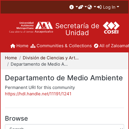
Log In
Secretaría de
Unidad
Home
Communities & Collections
All of Zaloamat
Home
División de Ciencias y Artes para el Diseño
Departamento de Medio Ambiente
Departamento de Medio Ambiente
Permanent URI for this community
https://hdl.handle.net/11191/1241
Browse