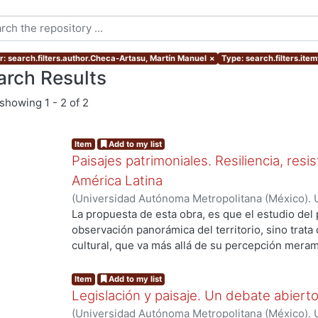
r: search.filters.author.Checa-Artasu, Martín Manuel
×
Type: search.filters.ite
arch Results
showing
1 - 2 of 2
Item
Add to my list
Paisajes patrimoniales. Resiliencia, resi
América Latina
(
Universidad Autónoma Metropolitana (México). U
Ciencias y Artes para el Diseño. Departamento 
La propuesta de esta obra, es que el estudio del 
Investigación Arquitectura de Paisaje.
,
2020
)
Alo
observación panorámica del territorio, sino trata
Castellanos Arenas, Mariano
;
Velázquez García, 
cultural, que va más allá de su percepción meram
Balslev
;
Fracasso, Liliana
;
Cabanzo, Francisco
;
He
donde podamos aprehenderlo, como la construcci
Artasu, Martín Manuel
;
Sunyer Martín, Pere
;
Lópe
entorno. Para ello el investigador necesita desen
Item
Add to my list
Osorio, Ariadna Deni
;
Flores Lozano, Eunise Sara
envuelven los actores en los escenarios territori
Legislación y paisaje. Un debate abiert
Elorza, Serafín
;
Martínez Hernández, Javier
;
Must
visión crítica de cómo un paisaje patrimonial ha 
(
Universidad Autónoma Metropolitana (México). 