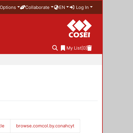
Options
Collaborate
EN
Log In
My List
[0]
tle
browse.comcol.by.conahcyt