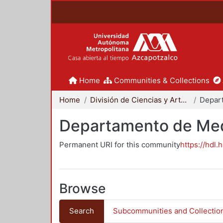
Home
Communities & Collections
Home
División de Ciencias y Artes para el Diseño
Departamento de Me
Permanent URI for this community
https://hdl.
Browse
Search
Subcommunities and Collectio