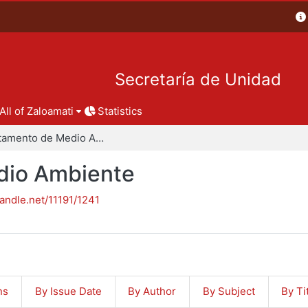
Secretaría de Unidad
All of Zaloamati
Statistics
Departamento de Medio Ambiente
dio Ambiente
handle.net/11191/1241
ns
By Issue Date
By Author
By Subject
By Ti