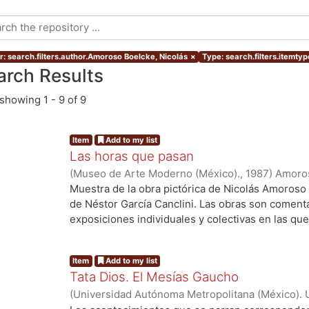
r: search.filters.author.Amoroso Boelcke, Nicolás
×
Type: search.filters.itemtyp
arch Results
showing
1 - 9 of 9
Item
Add to my list
Las horas que pasan
(
Museo de Arte Moderno (México).
,
1987
)
Amoros
Muestra de la obra pictórica de Nicolás Amoroso 
de Néstor García Canclini. Las obras son comenta
exposiciones individuales y colectivas en las que 
un catálogo de su obra.
ng...
Item
Add to my list
Tata Dios. El Mesías Gaucho
(
Universidad Autónoma Metropolitana (México). U