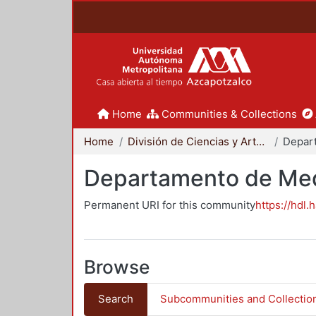
Home
Communities & Collections
Home
División de Ciencias y Artes para el Diseño
Departamento de Me
Permanent URI for this community
https://hdl.
Browse
Search
Subcommunities and Collectio