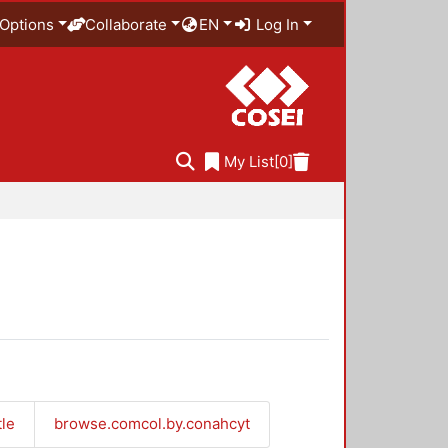
Options
Collaborate
EN
Log In
My List
[0]
tle
browse.comcol.by.conahcyt