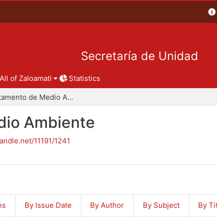
Secretaría de Unidad
All of Zaloamati
Statistics
Departamento de Medio Ambiente
dio Ambiente
handle.net/11191/1241
ns
By Issue Date
By Author
By Subject
By Ti