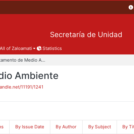
Secretaría de Unidad
All of Zaloamati
Statistics
Departamento de Medio Ambiente
dio Ambiente
handle.net/11191/1241
ns
By Issue Date
By Author
By Subject
By Ti