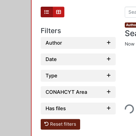
Autho
Filters
Se
Author
Now 
Date
Type
CONAHCYT Area
Loading...
Has files
Reset filters