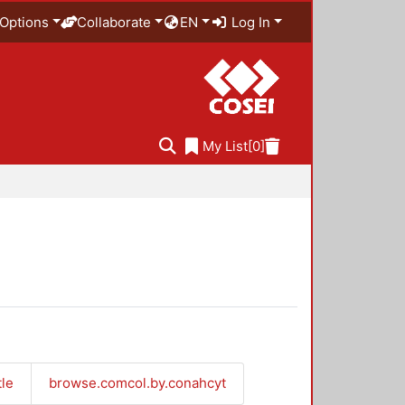
Options
Collaborate
EN
Log In
My List
[0]
tle
browse.comcol.by.conahcyt