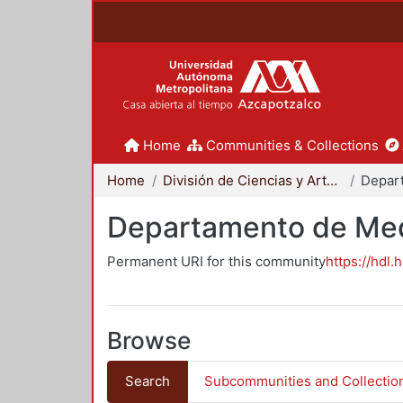
Home
Communities & Collections
Home
División de Ciencias y Artes para el Diseño
Departamento de Me
Permanent URI for this community
https://hdl.
Browse
Search
Subcommunities and Collectio