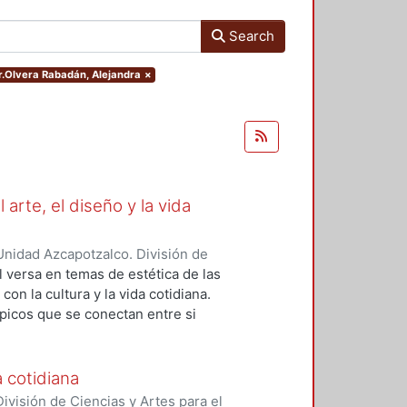
Search
or.Olvera Rabadán, Alejandra
×
 arte, el diseño y la vida
nidad Azcapotzalco. División de
oelcke, Nicolás
;
Fragoso-
l versa en temas de estética de las
on la cultura y la vida cotidiana.
ópicos que se conectan entre si
sión de lo estético como una
 las relaciones teóricas que se
a cotidiana
visión de Ciencias y Artes para el