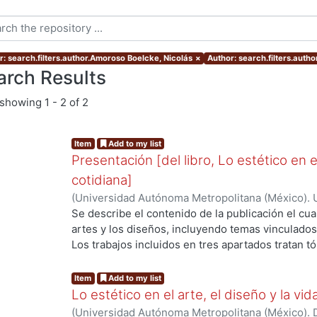
r: search.filters.author.Amoroso Boelcke, Nicolás
×
Author: search.filters.auth
arch Results
showing
1 - 2 of 2
Item
Add to my list
Presentación [del libro, Lo estético en el
cotidiana]
(
Universidad Autónoma Metropolitana (México). U
Ciencias y Artes para el Diseño.
,
2021
)
Amoroso B
Se describe el contenido de la publicación el cua
Susunaga, Olivia
;
Olvera Rabadán, Alejandra
artes y los diseños, incluyendo temas vinculados c
Los trabajos incluidos en tres apartados tratan t
propiciando reflexiones que permiten la compren
problemática que se comprende mejor a partir de
Item
Add to my list
comparten.
Lo estético en el arte, el diseño y la vid
(
Universidad Autónoma Metropolitana (México). Di