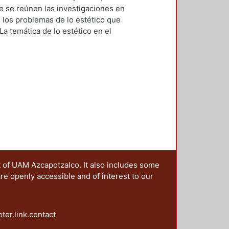
1
)
Rovira Vázquez, Adriana Elena
;
ue se reúnen las investigaciones en
jandra
;
De la Cruz Aguilar
los problemas de lo estético que
 Tobilla, Janitzio
;
Bellocchio, Mabel
 La temática de lo estético en el
ora, María Zahira
;
Treviño
ente de placer estético y
sa
;
Morales Holguín, Arodi
;
scénicas, a las categorías
 Hermann Omar
;
Macías García, Luis
co-metodológicas sobre la
Ávalos, Mauricio
;
Pineda Almanza,
sensibilización estética. La
, Roberto Adrián
;
López Pérez,
jo. La coincidencia de belleza y
hez, Susana Hazel
;
Espinoza de los
aplicada al análisis de la imagen
o, David
;
De Parres Gómez,
cultural que hace visibles
as, Marco Tulio
;
Amoroso
o siempre tiene relación con el
a Flores, Oscar
ón de la producción de la realidad
ana a través de la experiencia
prensión de la distopía como un
t of UAM Azcapotzalco. It also includes some
tes niveles de realidad. Y la
are openly accessible and of interest to our
a desde la voz sostenida por las
orda el fenómeno de lo estético
o que la irrupción de la tecnología
ona sobre el fanzine como una
oter.link.contact
ico de las sociedades