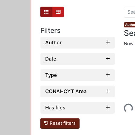
Autho
Filters
Se
Author
Now 
Date
Type
CONAHCYT Area
Loading...
Has files
Reset filters