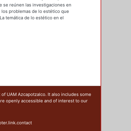
1
)
Rovira Vázquez, Adriana Elena
;
ue se reúnen las investigaciones en
jandra
;
De la Cruz Aguilar
los problemas de lo estético que
 Tobilla, Janitzio
;
Bellocchio, Mabel
 La temática de lo estético en el
ora, María Zahira
;
Treviño
ente de placer estético y
sa
;
Morales Holguín, Arodi
;
scénicas, a las categorías
 Hermann Omar
;
Macías García, Luis
co-metodológicas sobre la
Ávalos, Mauricio
;
Pineda Almanza,
sensibilización estética. La
, Roberto Adrián
;
López Pérez,
jo. La coincidencia de belleza y
hez, Susana Hazel
;
Espinoza de los
aplicada al análisis de la imagen
o, David
;
De Parres Gómez,
cultural que hace visibles
as, Marco Tulio
;
Amoroso
o siempre tiene relación con el
a Flores, Oscar
ón de la producción de la realidad
ana a través de la experiencia
prensión de la distopía como un
t of UAM Azcapotzalco. It also includes some
tes niveles de realidad. Y la
are openly accessible and of interest to our
a desde la voz sostenida por las
orda el fenómeno de lo estético
o que la irrupción de la tecnología
ona sobre el fanzine como una
oter.link.contact
ico de las sociedades