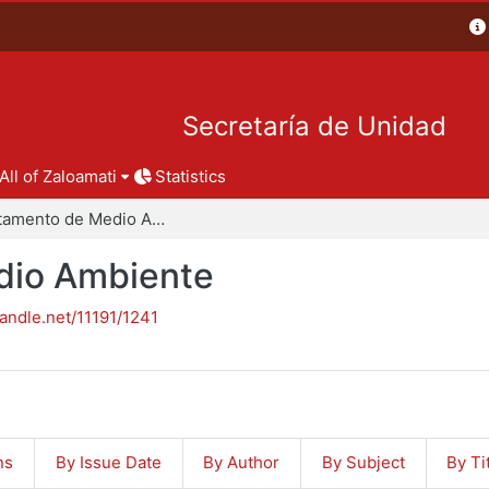
Secretaría de Unidad
All of Zaloamati
Statistics
Departamento de Medio Ambiente
dio Ambiente
handle.net/11191/1241
ns
By Issue Date
By Author
By Subject
By Ti