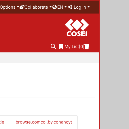
Options
Collaborate
EN
Log In
My List
[0]
tle
browse.comcol.by.conahcyt