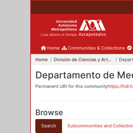
Home
Communities & Collections
Home
División de Ciencias y Artes para el Diseño
Departamento de Me
Permanent URI for this community
https://hdl.
Browse
Search
Subcommunities and Collectio