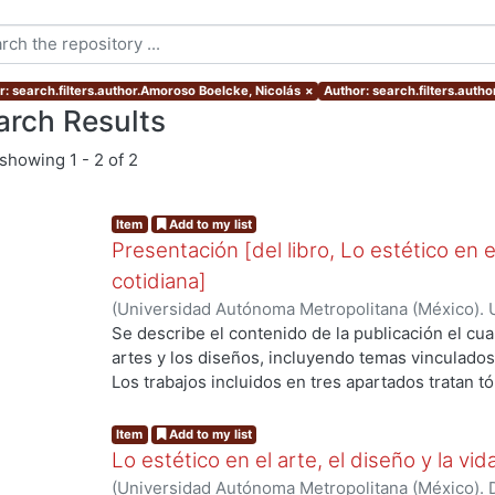
r: search.filters.author.Amoroso Boelcke, Nicolás
×
Author: search.filters.auth
arch Results
showing
1 - 2 of 2
Item
Add to my list
Presentación [del libro, Lo estético en el
cotidiana]
(
Universidad Autónoma Metropolitana (México). U
Ciencias y Artes para el Diseño.
,
2021
)
Amoroso B
Se describe el contenido de la publicación el cua
Susunaga, Olivia
;
Olvera Rabadán, Alejandra
artes y los diseños, incluyendo temas vinculados c
Los trabajos incluidos en tres apartados tratan t
propiciando reflexiones que permiten la compren
problemática que se comprende mejor a partir de
Item
Add to my list
comparten.
Lo estético en el arte, el diseño y la vid
(
Universidad Autónoma Metropolitana (México). Di