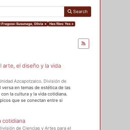
Search
or.Fragoso-Susunaga, Olivia
×
Has files: Yes
×
 arte, el diseño y la vida
nidad Azcapotzalco. División de
oelcke, Nicolás
;
Fragoso-
l versa en temas de estética de las
on la cultura y la vida cotidiana.
ópicos que se conectan entre si
sión de lo estético como una
 las relaciones teóricas que se
a cotidiana
visión de Ciencias y Artes para el